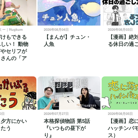
ミー｜Hugkum
2026年08月04日
2026年08月03日
づけもできる
【まんが】チュン・
【漫画】絶
しい！ 動物
人魚
る休日の過
声やセリフが
くさんの「ア
30日
2026年07月27日
2026年08月05日
】夕方にかい
本格探偵物語 第5話
【漫画】恋
うたう
『いつもの昼下が
ハッチンパ
り』
ス）