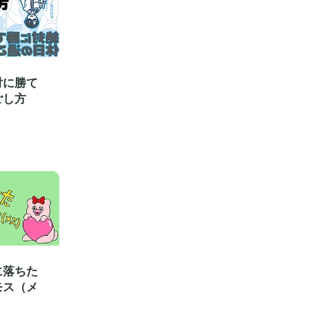
対に勝て
ごし方
に落ちた
モス（メ