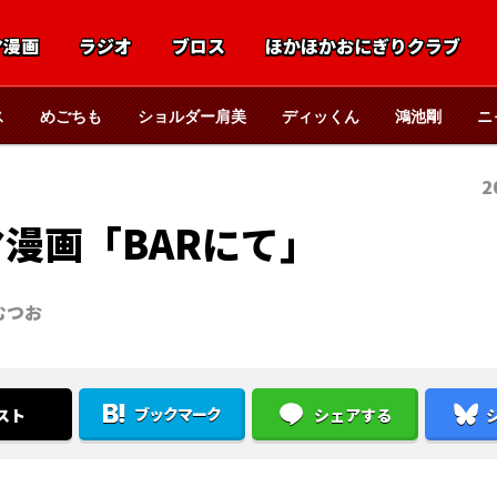
マ漫画
ラジオ
ブロス
ほかほかおにぎりクラブ
ス
めごちも
ショルダー肩美
ディッくん
鴻池剛
ニ
2
マ漫画「BARにて」
むつお
ブックマーク
スト
シェアする