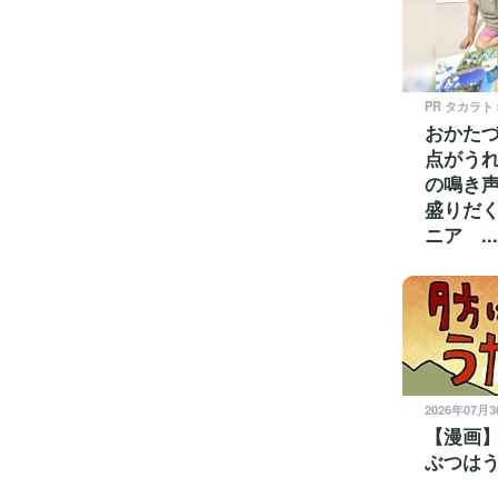
PR タカラト
おかた
点がうれ
の鳴き
盛りだ
ニア ...
2026年07月
【漫画
ぶつは