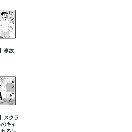
】事故
】スクラ
ルのキャ
されるシ