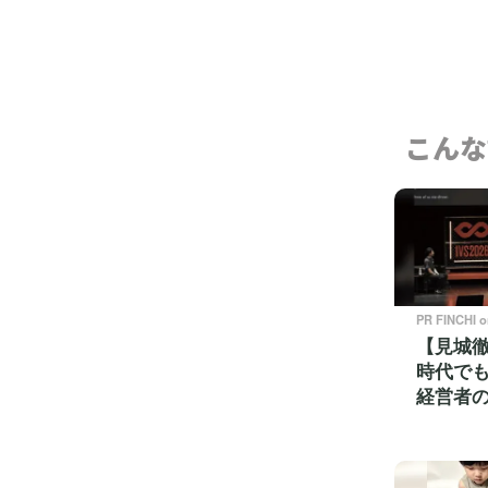
こんな
PR FINCHI 
【見城徹
時代で
経営者