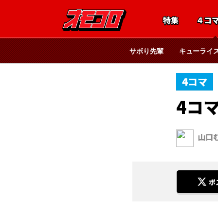
特集
４コ
サボり先輩
キューライ
4コマ
4コ
山口
ポ