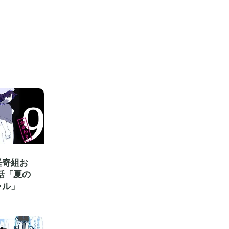
怪奇組お
話「夏の
ャル」