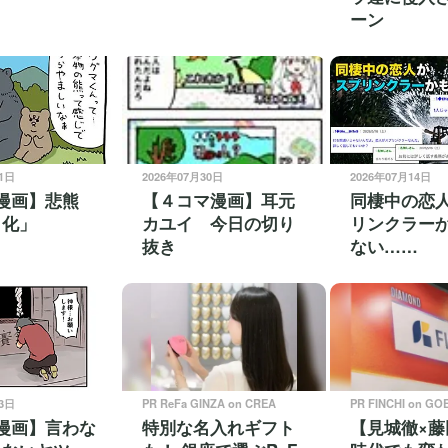
ーン
01日
2026年07月30日
2026年07月14日
漫画】悲熊
【４コマ漫画】耳元
同棲中の恋
ラ化」
カユイ 今日の切り
リンクラー
抜き
ない……
03日
PR ReFa GINZA on CREA
PR FINCHI on GO
漫画】言わな
特別な名入れギフト
【見城徹×藤