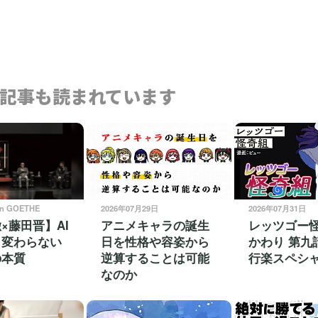
記事も読まれています
on GOETHE
2026年07月29日
2026年07月31日
×藤田晋】AI
アニメキャラの誕生
レッツゴー
も変わらない
日を性格や容姿から
かわり 第九
の本質
逆算することは可能
行楽スペシ
なのか