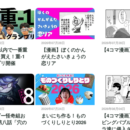
22日
2026年07月28日
2026年07月28日
0円以内で一番重
【漫画】ぼくのかん
【4コマ漫画
買え！重-1
がえたさいきょうの
プリ開催
恋リア
03日
2026年07月24日
2026年08月04日
ゴー怪奇組お
まいにち作る！もの
【4コマ漫画
第八話「穴の
づくりしりとり2026
ビングバブ
」
ラ達に侵入