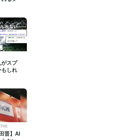
人がスプ
かもしれ
ETHE
田晋】AI