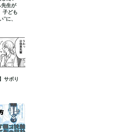
ぃ先生が
 子ども
い”に、
】サボり