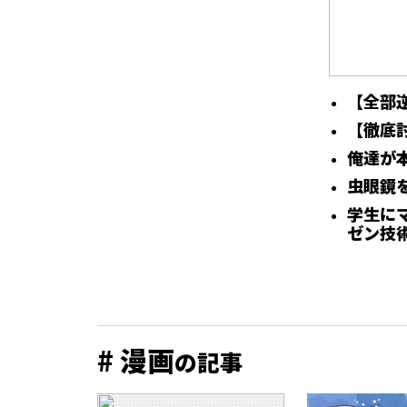
【全部
【徹底
俺達が
虫眼鏡
学生に
ゼン技
# 漫画
の記事