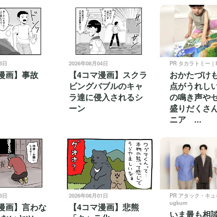
28日
2026年08月04日
PR タカラトミー｜H
漫画】事故
【4コマ漫画】スクラ
おかたづけ
ビングバブルのキャ
点がうれしい
ラ達に侵入されるシ
の鳴き声や
ーン
盛りだくさ
ニア ...
03日
2026年08月01日
PR アタック・キ
ugkum
漫画】言わな
【4コマ漫画】悲熊
いま最も相