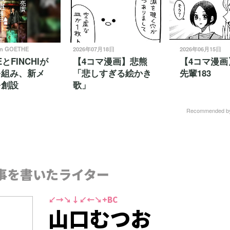
on GOETHE
2026年07月18日
2026年06月15日
EとFINCHIが
【4コマ漫画】悲熊
【4コマ漫画
を組み、新メ
「悲しすぎる絵かき
先輩183
を創設
歌」
Recommended 
事を書いたライター
↙→↘↓↙←↘+BC
山口むつお