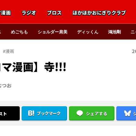
マ漫画
ラジオ
ブロス
ほかほかおにぎりクラブ
ス
めごちも
ショルダー肩美
ディッくん
鴻池剛
ニ
2
#漫画
マ漫画】寺!!!
むつお
ブックマーク
スト
シェアする