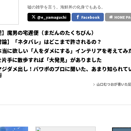
嘘の雑学を言う。海鮮丼の化身でもある。
@e_yamaguchi
Facebook
HOME PA
逆】魔男の宅遅便（まだんのたくちびん）
討論】「ネタバレ」はどこまで許されるの？
本当に欲しい「人をダメにする」インテリアを考えてみ
を片手に散歩すれば「大発見」がありました
マジダメ出し！パワポのプロに聞いた、あまり知られて
術
山口むつおが書いた