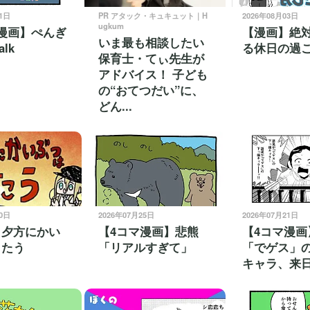
31日
PR アタック・キュキュット｜H
2026年08月03日
ugkum
漫画】ぺんぎ
【漫画】絶
いま最も相談したい
lk
る休日の過
保育士・てぃ先生が
アドバイス！ 子ども
の“おてつだい”に、
どん...
30日
2026年07月25日
2026年07月21日
】夕方にかい
【4コマ漫画】悲熊
【4コマ漫画
うたう
「リアルすぎて」
「でゲス」
キャラ、来