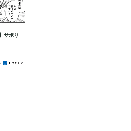
】サボり
by