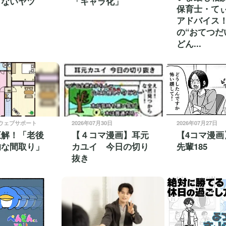
まないヤツ
「キャラ化」
保育士・て
アドバイス！
の“おてつだ
どん...
社ウェブサポート
2026年07月30日
2026年07月27日
正解！「老後
【４コマ漫画】耳元
【4コマ漫画
的な間取り」
カユイ 今日の切り
先輩185
抜き