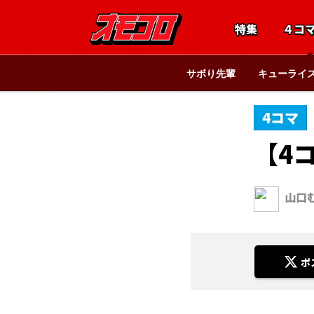
特集
４コ
サボり先輩
キューライ
4コマ
【4コ
山口
ポ