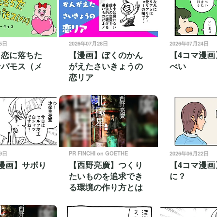
05日
2026年07月28日
2026年07月24日
】恋に落ちた
【漫画】ぼくのかん
【4コマ漫画
ンパモス（メ
がえたさいきょうの
べい
恋リア
29日
PR FINCHI on GOETHE
2026年06月22日
漫画】サボり
【西野亮廣】つくり
【4コマ漫画
たいものを追求でき
に？
る環境の作り方とは