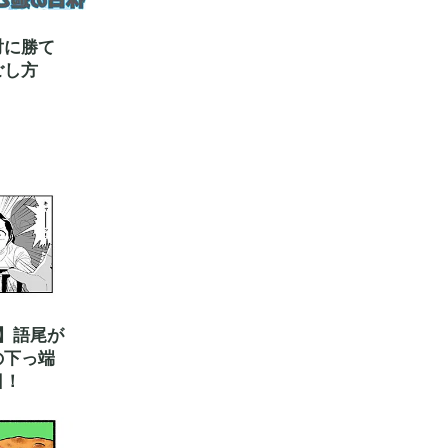
対に勝て
ごし方
】語尾が
の下っ端
日！