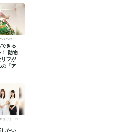
ugkum
もできる
！ 動物
セリフが
んの「ア
ュキュット｜H
談したい