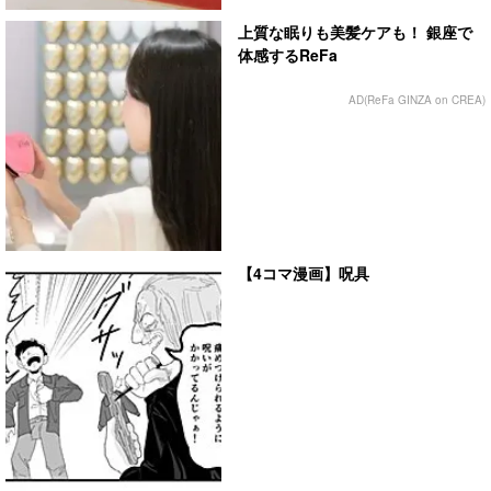
上質な眠りも美髪ケアも！ 銀座で
体感するReFa
AD(ReFa GINZA on CREA)
【4コマ漫画】呪具