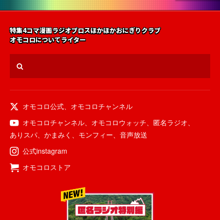
特集
4コマ漫画
ラジオ
ブロス
ほかほかおにぎりクラブ
オモコロについて
ライター
オモコロ公式
、
オモコロチャンネル
オモコロチャンネル
、
オモコロウォッチ
、
匿名ラジオ
、
ありスパ
、
かまみく
、
モンフィー
、
音声放送
公式instagram
オモコロストア