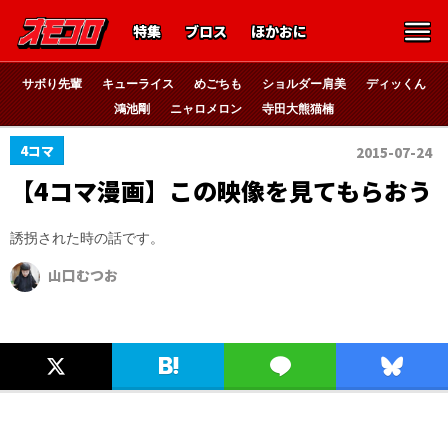
特集
ブロス
ほかおに
サボり先輩
キューライス
めごちも
ショルダー肩美
ディッくん
鴻池剛
ニャロメロン
寺田大熊猫楠
4コマ
2015-07-24
【4コマ漫画】この映像を見てもらおう
誘拐された時の話です。
山口むつお