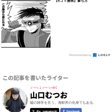
【4コマ漫画】撃ち方
Recommended by
この記事を書いたライター
↙→↘↓↙←↘+BC
山口むつお
嘘の雑学を言う。海鮮丼の化身でもある。
@e_yamaguchi
Facebook