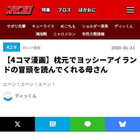
特集
ブロス
ほかおに
サボり先輩
キューライス
めごちも
ショルダー肩美
ディッくん
鴻池剛
ニャロメロン
寺田大熊猫楠
4コマ
2023-01-31
#4コマ漫画
【4コマ漫画】枕元でヨッシーアイラン
ドの冒頭を読んでくれる母さん
エーン！エーン！エーン！
ディッくん