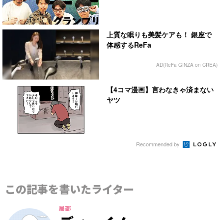
上質な眠りも美髪ケアも！ 銀座で
体感するReFa
AD(ReFa GINZA on CREA)
【4コマ漫画】言わなきゃ済まない
ヤツ
Recommended by
この記事を書いたライター
局部