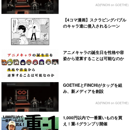
AD(FINCHI on GOETHE)
【4コマ漫画】スクラビングバブル
のキャラ達に侵入されるシーン
アニメキャラの誕生日を性格や容
姿から逆算することは可能なのか
GOETHEとFINCHIがタッグを組
み、新メディアを創設
AD(FINCHI on GOETHE)
1,000円以内で一番重いものを買
え！重-1グランプリ開催