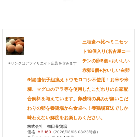
三種食べ比べミニセッ
ト18個入り(名古屋コー
チンの卵6個+おいしい
※リンクはアフィリエイト広告を含みます
赤卵6個+おいしい白卵
6個)遺伝子組換えトウモロコシ不使用！お米や米
糠、マグロのアラ等を使用したこだわりの自家配
合飼料を与えています。卵独特の臭みが無いこだ
わりの卵を養鶏場から食卓へ！養鶏場直送でしか
味わえない鮮度をお楽しみください。
株式会社 櫛田養鶏場
価格
￥2,160
(2026/08/06 08:23時点)