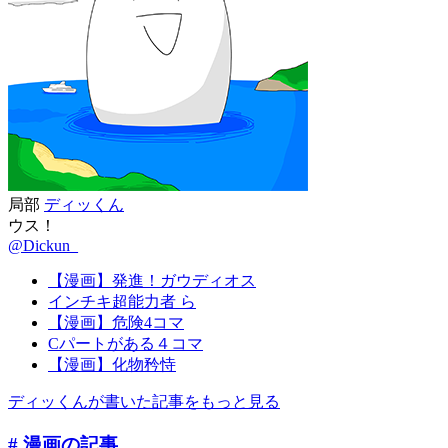
局部
ディッくん
ウス！
@Dickun_
【漫画】発進！ガウディオス
インチキ超能力者 ら
【漫画】危険4コマ
Cパートがある４コマ
【漫画】化物矜恃
ディッくんが書いた記事をもっと見る
# 漫画
の記事