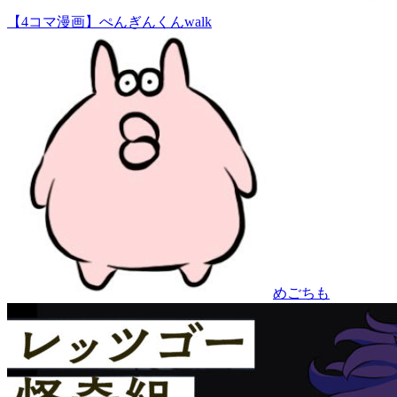
【4コマ漫画】ぺんぎんくんwalk
めごちも