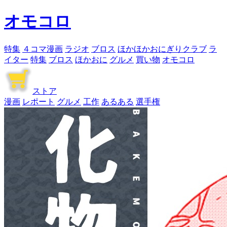
オモコロ
特集
４コマ漫画
ラジオ
ブロス
ほかほかおにぎりクラブ
ラ
イター
特集
ブロス
ほかおに
グルメ
買い物
オモコロ
ストア
漫画
レポート
グルメ
工作
あるある
選手権