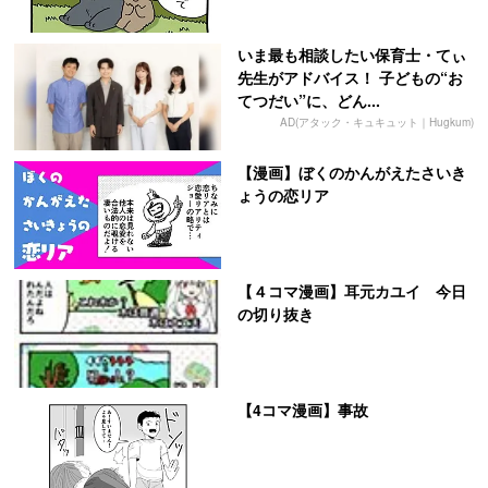
いま最も相談したい保育士・てぃ
先生がアドバイス！ 子どもの“お
てつだい”に、どん...
AD(アタック・キュキュット｜Hugkum)
【漫画】ぼくのかんがえたさいき
ょうの恋リア
【４コマ漫画】耳元カユイ 今日
の切り抜き
【4コマ漫画】事故