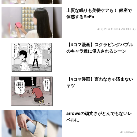
上質な眠りも美髪ケアも！ 銀座で
体感するReFa
AD(ReFa GINZA on CREA)
【4コマ漫画】スクラビングバブル
のキャラ達に侵入されるシーン
【4コマ漫画】言わなきゃ済まない
ヤツ
arrowsの頑丈さがとんでもないレ
ベルに
AD(arrows)