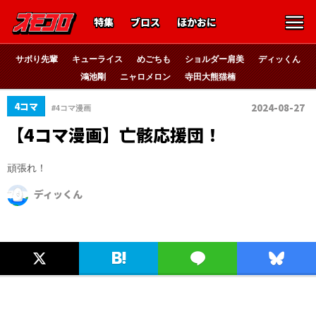
特集
ブロス
ほかおに
サボり先輩
キューライス
めごちも
ショルダー肩美
ディッくん
鴻池剛
ニャロメロン
寺田大熊猫楠
4コマ
2024-08-27
#4コマ漫画
【4コマ漫画】亡骸応援団！
頑張れ！
ディッくん