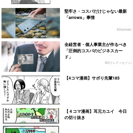
堅牢さ・コスパだけじゃない最新
「arrows」事情
AD(arrows)
全経営者・個人事業主が作るべき
「圧倒的コスパのビジネスカー
ド」
AD(クレディセゾン)
【4コマ漫画】サボり先輩185
【４コマ漫画】耳元カユイ 今日
の切り抜き