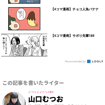
【4コマ漫画】チョコ人魚バナナ
【4コマ漫画】サボり先輩185
Recommended by
この記事を書いたライター
↙→↘↓↙←↘+BC
山口むつお