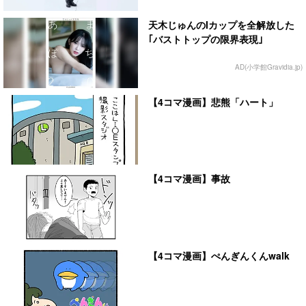
天木じゅんのIカップを全解放した
｢バストトップの限界表現｣
AD(小学館Gravidia.jp)
【4コマ漫画】悲熊「ハート」
【4コマ漫画】事故
【4コマ漫画】ぺんぎんくんwalk