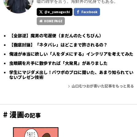
嘘の雑学を言う。海鮮丼の化身でもある。
@e_yamaguchi
Facebook
HOME PAGE
【全部逆】魔男の宅遅便（まだんのたくちびん）
【徹底討論】「ネタバレ」はどこまで許されるの？
俺達が本当に欲しい「人をダメにする」インテリアを考えてみた
虫眼鏡を片手に散歩すれば「大発見」がありました
学生にマジダメ出し！パワポのプロに聞いた、あまり知られてい
ないプレゼン技術
山口むつおが書いた記事をもっと見る
# 漫画
の記事