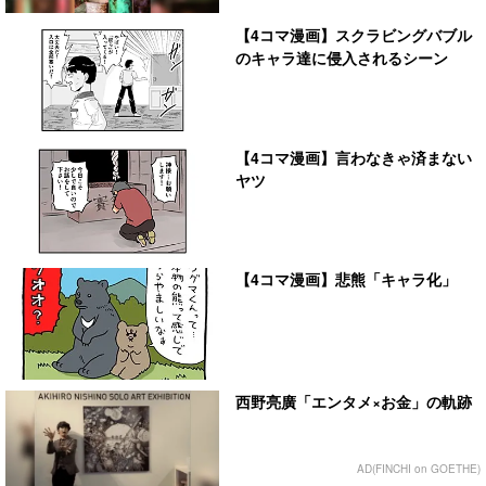
【4コマ漫画】スクラビングバブル
のキャラ達に侵入されるシーン
【4コマ漫画】言わなきゃ済まない
ヤツ
【4コマ漫画】悲熊「キャラ化」
西野亮廣「エンタメ×お金」の軌跡
AD(FINCHI on GOETHE)