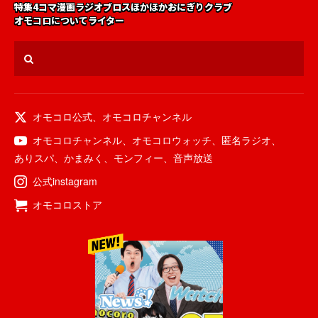
特集
4コマ漫画
ラジオ
ブロス
ほかほかおにぎりクラブ
オモコロについて
ライター
オモコロ公式
、
オモコロチャンネル
オモコロチャンネル
、
オモコロウォッチ
、
匿名ラジオ
、
ありスパ
、
かまみく
、
モンフィー
、
音声放送
公式instagram
オモコロストア