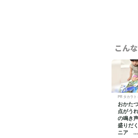
こんな
PR タカラト
おかた
点がうれ
の鳴き
盛りだ
ニア ...