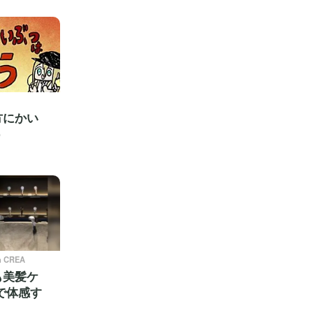
方にかい
う
n CREA
も美髪ケ
で体感す