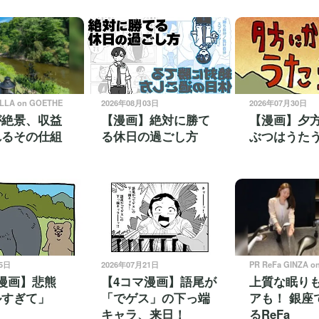
ILLA on GOETHE
2026年08月03日
2026年07月30日
が絶景、収益
【漫画】絶対に勝て
【漫画】夕
れるその仕組
る休日の過ごし方
ぶつはうた
25日
2026年07月21日
PR ReFa GINZA o
漫画】悲熊
【4コマ漫画】語尾が
上質な眠り
ルすぎて」
「でゲス」の下っ端
アも！ 銀座
キャラ、来日！
るReFa