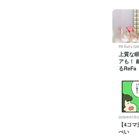
PR ReFa GI
上質な
アも！ 
るReFa
2026年07月
【4コマ
べい