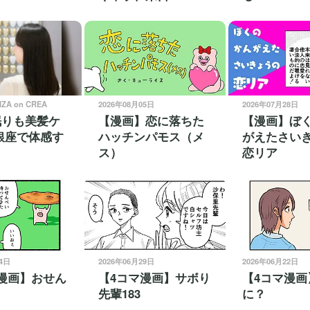
NZA on CREA
2026年08月05日
2026年07月28日
眠りも美髪ケ
【漫画】恋に落ちた
【漫画】ぼ
銀座で体感す
ハッチンパモス（メ
がえたさい
ス）
恋リア
24日
2026年06月29日
2026年06月22日
漫画】おせん
【4コマ漫画】サボり
【4コマ漫画
先輩183
に？