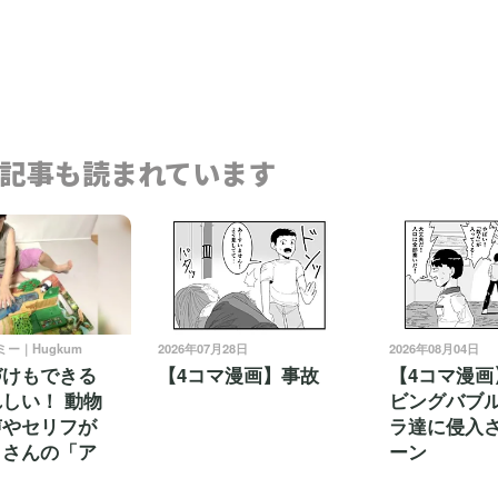
記事も読まれています
ミー｜Hugkum
2026年07月28日
2026年08月04日
づけもできる
【4コマ漫画】事故
【4コマ漫画
しい！ 動物
ビングバブ
声やセリフが
ラ達に侵入
くさんの「ア
ーン