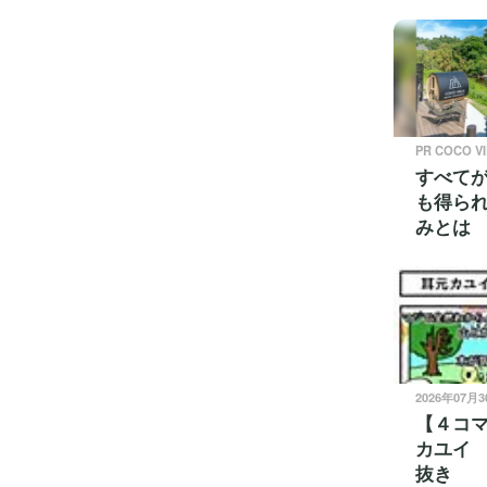
PR COCO V
すべて
も得ら
みとは
2026年07月
【４コ
カユイ
抜き