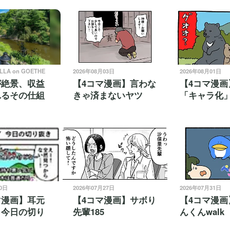
ILLA on GOETHE
2026年08月03日
2026年08月01日
が絶景、収益
【4コマ漫画】言わな
【4コマ漫画
れるその仕組
きゃ済まないヤツ
「キャラ化
30日
2026年07月27日
2026年07月31日
マ漫画】耳元
【4コマ漫画】サボり
【4コマ漫画
 今日の切り
先輩185
んくんwalk