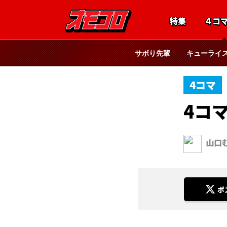
特集
４コ
サボり先輩
キューライ
4コマ
4コ
山口
ポ