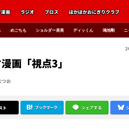
マ漫画
ラジオ
ブロス
ほかほかおにぎりクラブ
ス
めごちも
ショルダー肩美
ディッくん
鴻池剛
ニ
2
マ漫画「視点3」
むつお
ブックマーク
スト
シェアする