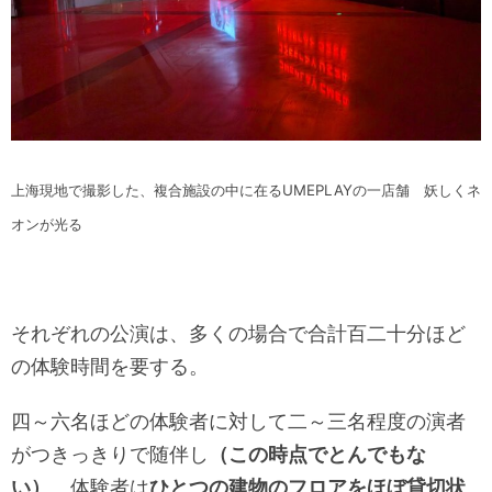
上海現地で撮影した、複合施設の中に在るUMEPLAYの一店舗 妖しくネ
オンが光る
それぞれの公演は、多くの場合で合計百二十分ほど
の体験時間を要する。
四～六名ほどの体験者に対して二～三名程度の演者
がつきっきりで随伴し
（この時点でとんでもな
い）
、体験者は
ひとつの建物のフロアをほぼ貸切状