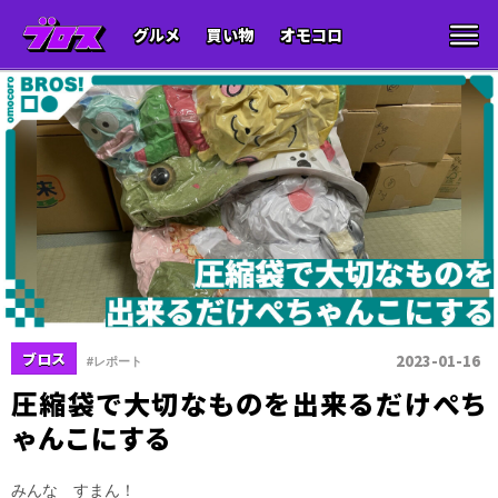
グルメ
買い物
オモコロ
ブロス
2023-01-16
#レポート
圧縮袋で大切なものを出来るだけぺち
ゃんこにする
みんな すまん！