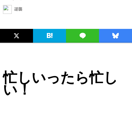
逆襲
忙しいったら忙し
い！