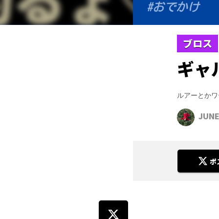
ブロス
ギャ
ルアーとかワ
JUNE
ポ