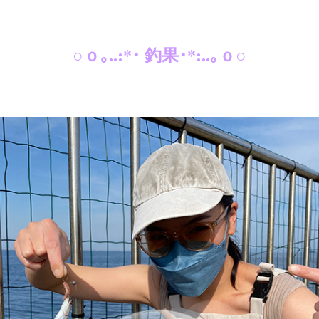
○ｏ｡..:*･ 釣果･*:..｡ｏ○