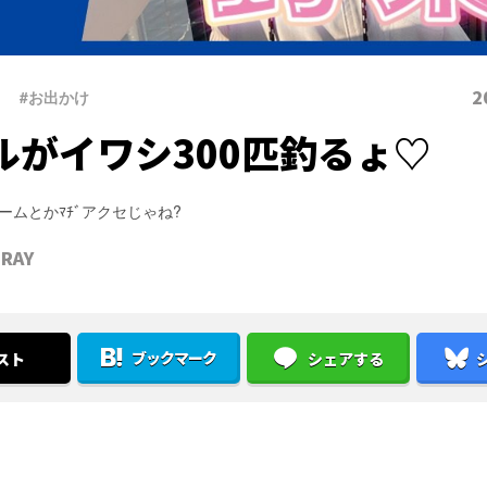
2
#お出かけ
ルがイワシ300匹釣るょ♡
ームとかﾏﾁﾞアクセじゃね?
RAY
ブックマーク
スト
シェアする