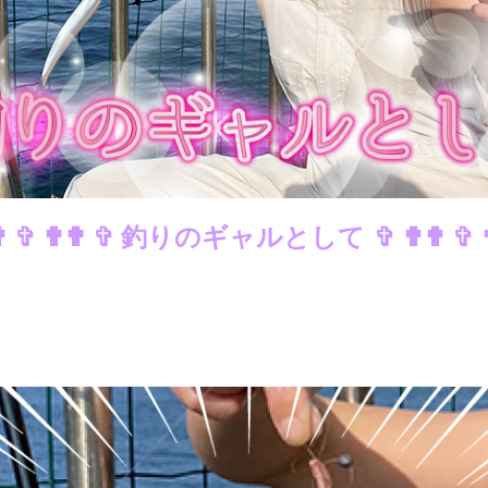
 ✟ ✞ ✟✟ ✞ 釣りのギャルとして ✞ ✟✟ ✞ ✟