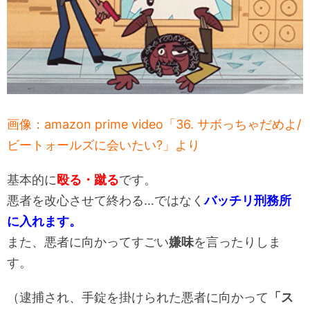
画像：amazon prime video「36. サボっちゃだめよ/
ビートォールズに会いたい?」より
基本的に
殴る・蹴る
です。
悪者を改心させて終わる…ではなく
バッチリ刑務所
に入れます。
また、悪者に向かってすごい
嫌味
を言ったりしま
す。
（逮捕され、手錠を掛けられた悪者に向かって
「ス