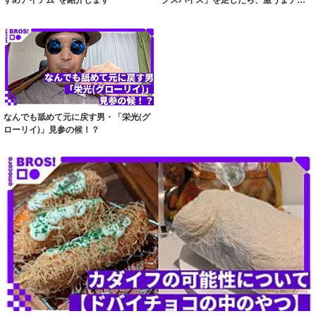
ンができた！
なんでも舐めて元に戻す男・「栄光(グ
ローリイ)」見参の候！？