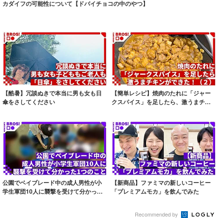
カダイフの可能性について【ドバイチョコの中のやつ】
【酷暑】冗談ぬきで本当に男も女も日
【簡単レシピ】焼肉のたれに「ジャー
傘をさしてください
クスパイス」を足したら、激うまチキ
ンができた！...
公園でベイブレード中の成人男性が小
【新商品】ファミマの新しいコーヒー
学生軍団10人に襲撃を受けて分かった1
「プレミアムモカ」を飲んでみた
つのこと
Recommended by