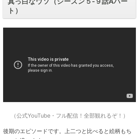
真っ白なウソ（シーズン５-９話Aパー
ト）
（公式YouTube・フル配信！全部観れるぞ！）
後期のエピソードです。上二つと比べると絵柄もち