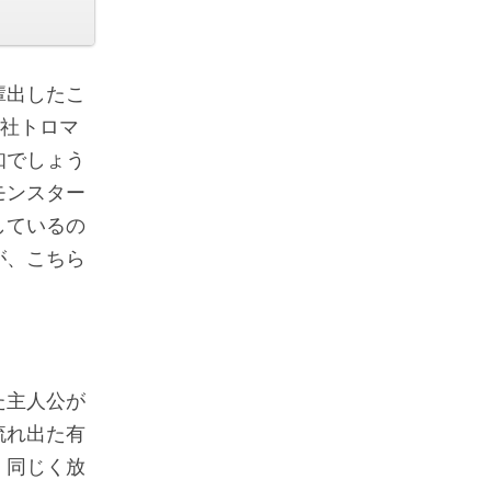
輩出したこ
会社トロマ
知でしょう
モンスター
しているの
が、こちら
た主人公が
流れ出た有
。同じく放