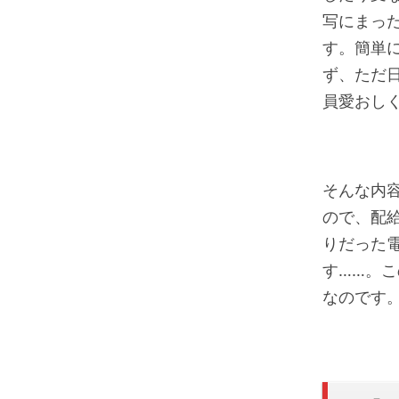
写にまっ
す。簡単
ず、ただ
員愛おし
そんな内
ので、配
りだった
す……。
なのです