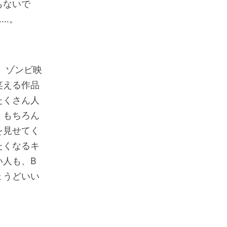
もないで
……。
、ゾンビ映
笑える作品
たくさん人
。もちろん
を見せてく
たくなるキ
い人も、B
ょうどいい