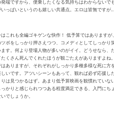
の発端ですから、便乗したくなる気持ちはわからないで
がいっぱいというのも嬉しい共通点。エロは皆無ですが
身はこれも全編ゴキゲンな快作！ 低予算ではありますが
のツボをしっかり押さえつつ、コメディとしてしっかり
います。何より登場人物が多いのがイイ。どうせなら、
てたくさん死んでくれたほうが観ごたえがありますよね
ではありますが、それぞれがしっかり多種多様な死に方
楽しいです。アツいシーンもあって、観れば必ず応援し
とりは見つかるはず。あまり低予算映画を観慣れていな
しっかりと感じられつつある程度満足できる、入門にち
ないでしょうか。