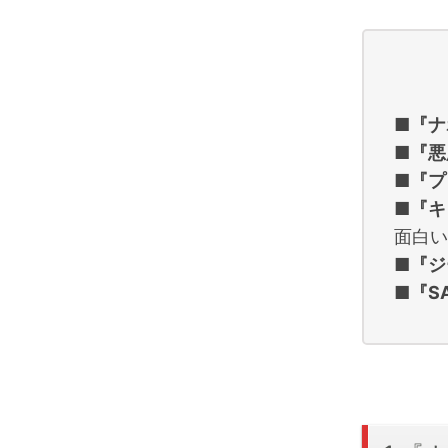
■
『ナ
■
『悪
■
『プ
■
『キ
面白い
■
『ジ
■
『S