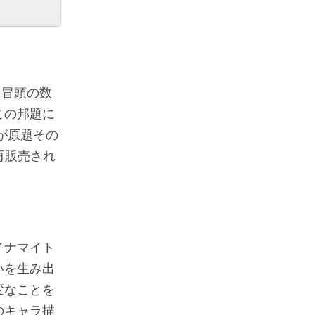
ら冒頭の数
この邦題に
が原題その
再販売され
イナマイト
いを生み出
変なことを
のキャラ描