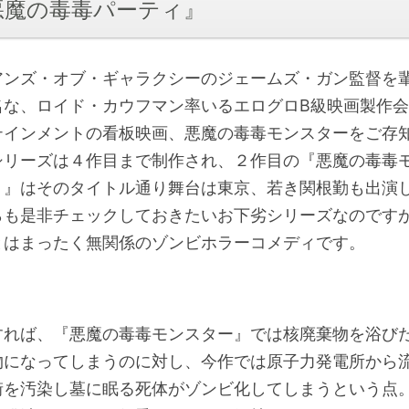
『悪魔の毒毒パーティ』
アンズ・オブ・ギャラクシーのジェームズ・ガン監督を
名な、ロイド・カウフマン率いるエログロB級映画製作
テインメントの看板映画、悪魔の毒毒モンスターをご存
シリーズは４作目まで制作され、２作目の『悪魔の毒毒
く』はそのタイトル通り舞台は東京、若き関根勤も出演
らも是非チェックしておきたいお下劣シリーズなのです
とはまったく無関係のゾンビホラーコメディです。
すれば、『悪魔の毒毒モンスター』では核廃棄物を浴び
物になってしまうのに対し、今作では原子力発電所から
街を汚染し墓に眠る死体がゾンビ化してしまうという点