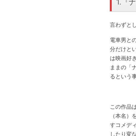
1.
言わずと
電車男と
分だけと
は映画好
ままの「
るという
この作品
（本名）
すコメデ
したり変