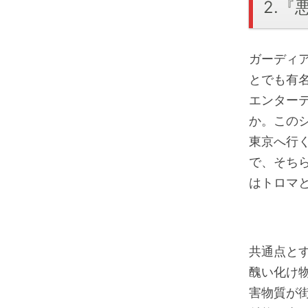
2.
ガーディ
とでも有
エンター
か。この
東京へ行
で、そち
はトロマ
共通点と
醜い化け
害物質が