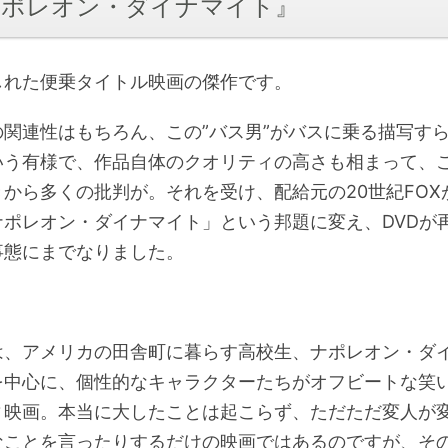
『ナポレオン・ダイナマイト』
しれた便乗タイトル映画の傑作です。
の関連性はもちろん、この”バス男”がバスに乗る描写す
いう有様で、作品自体のクオリティの高さも相まって、
きから多くの
批判が。それを受け、配給元の20世紀FOX
ナポレオン・ダイナマイト」という邦題に変え、DVDが
事態にまでなりました。
は、アメリカの田舎町に暮らす高校生、ナポレオン・ダ
を中心に、個性的なキャラクターたちがオフビートな笑
ィ映画。本当に大したことは起こらず、ただただ変人が
なことを言ったりするだけの映画ではあるのですが、そ