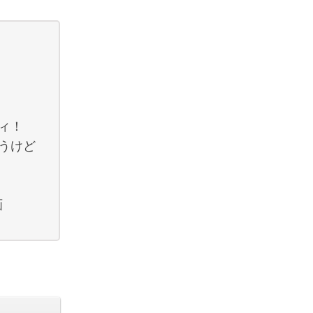
ィ！
うけど
る
画