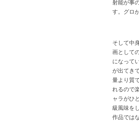
射能が事
す。グロ
そして中
画として
になって
が出てき
量より質
れるので
ャラがひ
級風味を
作品では