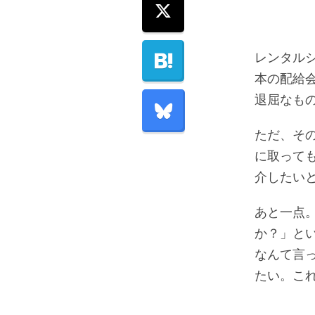
レンタル
本の配給
退屈なも
ただ、そ
に取って
介したい
あと一点
か？」と
なんて言
たい。こ