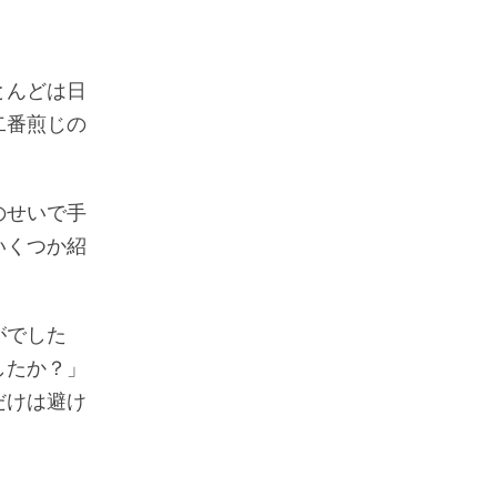
とんどは日
二番煎じの
のせいで手
いくつか紹
がでした
したか？」
だけは避け