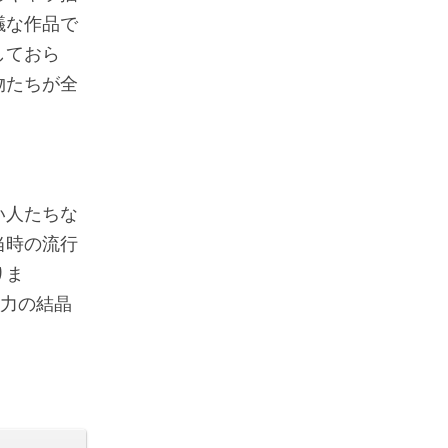
議な作品で
しておら
物たちが全
い人たちな
当時の流行
りま
努力の結晶