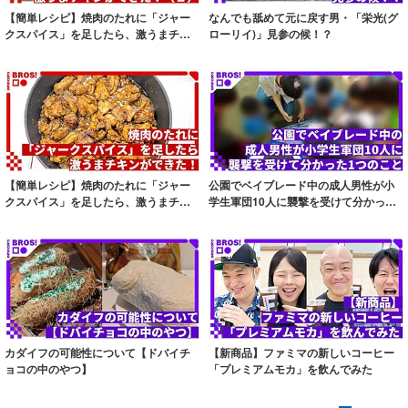
【簡単レシピ】焼肉のたれに「ジャー
なんでも舐めて元に戻す男・「栄光(グ
クスパイス」を足したら、激うまチキ
ローリイ)」見参の候！？
ンができた！...
【簡単レシピ】焼肉のたれに「ジャー
公園でベイブレード中の成人男性が小
クスパイス」を足したら、激うまチキ
学生軍団10人に襲撃を受けて分かった1
ンができた！
つのこと
カダイフの可能性について【ドバイチ
【新商品】ファミマの新しいコーヒー
ョコの中のやつ】
「プレミアムモカ」を飲んでみた