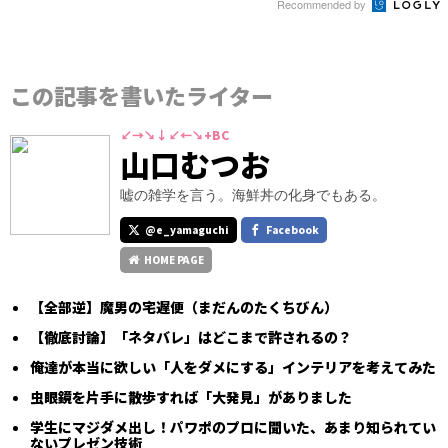
Recommended by
この記事を書いたライター
↙→↘↓↙←↘+BC
山口むつお
嘘の雑学を言う。海鮮丼の化身でもある。
@e_yamaguchi
Facebook
HOME PAGE
【全部逆】魔男の宅遅便（まだんのたくちびん）
【徹底討論】「ネタバレ」はどこまで許されるの？
俺達が本当に欲しい「人をダメにする」インテリアを考えてみた
虫眼鏡を片手に散歩すれば「大発見」がありました
学生にマジダメ出し！パワポのプロに聞いた、あまり知られてい
ないプレゼン技術