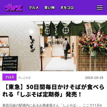
グルメ
買い物
オモコロ
ブロス
2018-10-29
#しぶそば
【東急】50日間毎日かけそばが食べら
れる「しぶそば定期券」発売！
東急沿線の駅構内にあるお蕎麦屋さん「しぶそば」。ここで11月4