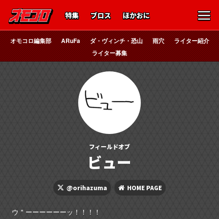
特集
ブロス
ほかおに
オモコロ編集部
ARuFa
ダ・ヴィンチ・恐山
雨穴
ライター紹介
ライター募集
フィールドオブ
ビュー
@orihazuma
HOME PAGE
ウ＂ーーーーーーッ！！！！