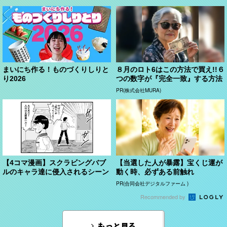
まいにち作る！ものづくりしりと
８月のロト6はこの方法で買え!!６
り2026
つの数字が『完全一致』する方法
PR(株式会社MURA)
【4コマ漫画】スクラビングバブ
【当選した人が暴露】宝くじ運が
ルのキャラ達に侵入されるシーン
動く時、必ずある前触れ
PR(合同会社デジタルファーム )
Recommended by
もっと見る