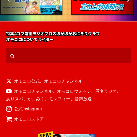
特集
4コマ漫画
ラジオ
ブロス
ほかほかおにぎりクラブ
オモコロについて
ライター
オモコロ公式
、
オモコロチャンネル
オモコロチャンネル
、
オモコロウォッチ
、
匿名ラジオ
、
ありスパ
、
かまみく
、
モンフィー
、
音声放送
公式instagram
オモコロストア