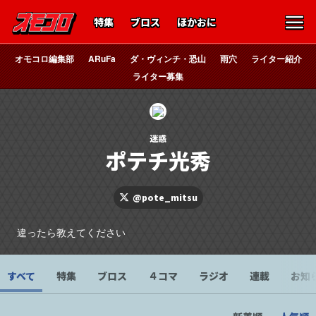
特集
ブロス
ほかおに
オモコロ編集部
ARuFa
ダ・ヴィンチ・恐山
雨穴
ライター紹介
ライター募集
迷惑
ポテチ光秀
@pote_mitsu
違ったら教えてください
すべて
特集
ブロス
４コマ
ラジオ
連載
お知