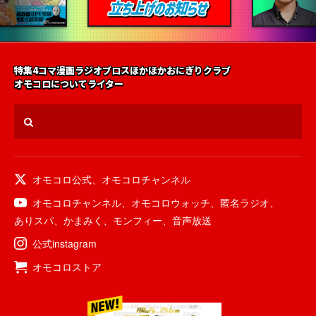
特集
4コマ漫画
ラジオ
ブロス
ほかほかおにぎりクラブ
オモコロについて
ライター
オモコロ公式
、
オモコロチャンネル
オモコロチャンネル
、
オモコロウォッチ
、
匿名ラジオ
、
ありスパ
、
かまみく
、
モンフィー
、
音声放送
公式instagram
オモコロストア