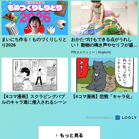
まいにち作る！ものづくりしりと
おかたづけもできる点がうれし
り2026
い！ 動物の鳴き声やセリフが盛り
だくさんの「アニア ...
PR(タカラトミー｜Hugkum)
【4コマ漫画】スクラビングバブ
【4コマ漫画】悲熊「キャラ化」
ルのキャラ達に侵入されるシーン
Recommended by
もっと見る