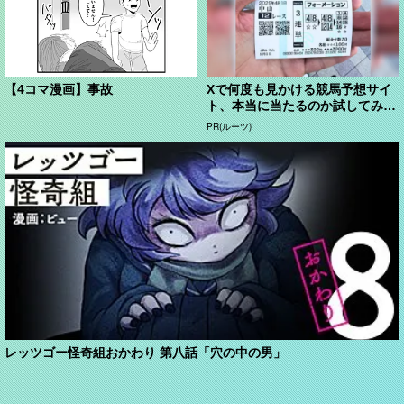
【4コマ漫画】事故
Xで何度も見かける競馬予想サイ
ト、本当に当たるのか試してみ
た。
PR(ルーツ)
レッツゴー怪奇組おかわり 第八話「穴の中の男」