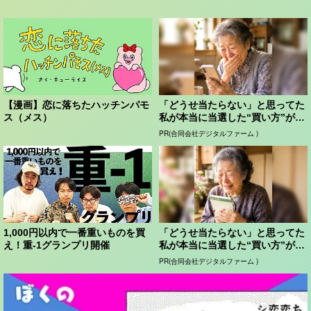
【漫画】恋に落ちたハッチンパモ
「どうせ当たらない」と思ってた
ス（メス）
私が本当に当選した“買い方”がこ
れ
PR(合同会社デジタルファーム )
1,000円以内で一番重いものを買
「どうせ当たらない」と思ってた
え！重-1グランプリ開催
私が本当に当選した“買い方”がこ
れ
PR(合同会社デジタルファーム )