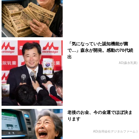
「気になっていた認知機能が菌
で…」森永が開発。感動の70代続
出
AD(森永乳業)
老後のお金、今の金運でほぼ決ま
ります
AD(合同会社デジタルファーム )