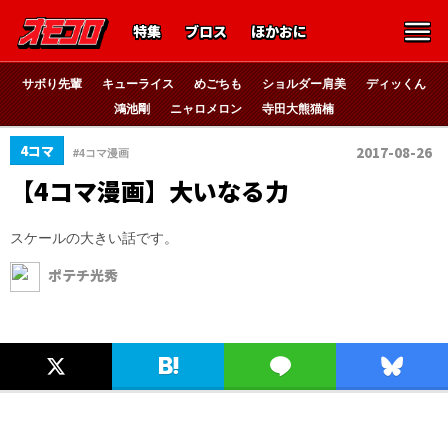
特集
ブロス
ほかおに
サボり先輩
キューライス
めごちも
ショルダー肩美
ディッくん
鴻池剛
ニャロメロン
寺田大熊猫楠
4コマ
2017-08-26
#4コマ漫画
【4コマ漫画】大いなる力
スケールの大きい話です。
ポテチ光秀