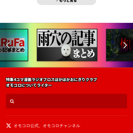
もっと見る
特集
4コマ漫画
ラジオ
ブロス
ほかほかおにぎりクラブ
オモコロについて
ライター
オモコロ公式
、
オモコロチャンネル