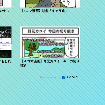
ないヤツ
【4コマ漫画】悲熊「キャラ化」
かもしれ
【４コマ漫画】耳元カユイ 今日の切り
抜き
Recommended by