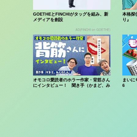
GOETHEとFINCHIがタッグを組み、新
本格探
メディアを創設
り』
AD(FINCHI on GOETHE)
オモコロ愛読者のホラー作家・背筋さん
まいに
にインタビュー！ 聞き手（かまど、み
6
くのしん...