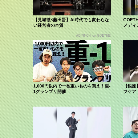
【見城徹×藤田晋】AI時代でも変わらな
GOET
い経営者の本質
メディ
AD(FINCHI on GOETHE)
1,000円以内で一番重いものを買え！重-
【銀座
1グランプリ開催
フケア