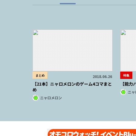
まとめ
特集
2018.06.26
【21本】ニャロメロンのゲーム4コマまと
【能力バ
め
ニャ
ニャロメロン