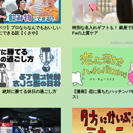
ベツ】プロならなんでもおいしい
特別な名入れギフトも！ 銀座で
にできる説【くさや】
Faの上質ケア
AD(ReFa GINZA
】絶対に勝てる休日の過ごし方
【漫画】恋に落ちたハッチンパ
ス）