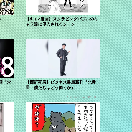
う
【4コマ漫画】スクラビングバブルのキ
ャラ達に侵入されるシーン
話「穴
【西野亮廣】ビジネス書最新刊『北極
星 僕たちはどう働くか』
AD(FINCHI on GOETHE)