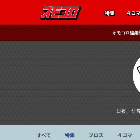
特集
４コ
オモコロ編集
日夜、研
すべて
特集
ブロス
４コマ