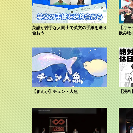
英語が苦手な人同士で英文の手紙を送り
【キャ
合おう
飲み物
【まんが】チュン・人魚
【漫画