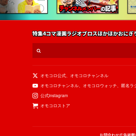
特集
4コマ漫画
ラジオ
ブロス
ほかほかおにぎ
オモコロ公式
、
オモコロチャンネル
オモコロチャンネル
、
オモコロウォッチ
、
匿名ラ
公式instagram
オモコロストア
お問合わせ
広告掲載