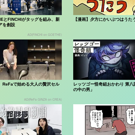
HEとFINCHIがタッグを組み、新
【漫画】夕方にかいぶつはうた
アを創設
AD(FINCHI on GOETHE)
】ReFaで始める大人の贅沢セル
レッツゴー怪奇組おかわり 第八
の中の男」
AD(ReFa GINZA on CREA)