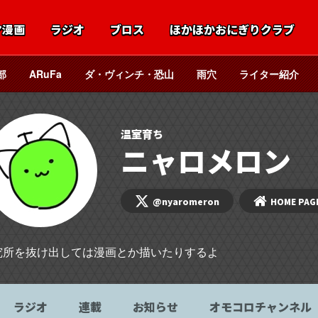
マ漫画
ラジオ
ブロス
ほかほかおにぎりクラブ
部
ARuFa
ダ・ヴィンチ・恐山
雨穴
ライター紹介
温室育ち
ニャロメロン
@nyaromeron
HOME PAG
究所を抜け出しては漫画とか描いたりするよ
ラジオ
連載
お知らせ
オモコロチャンネル