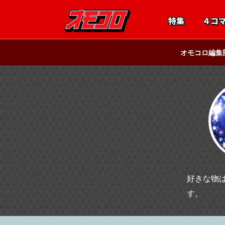
特集
４コ
オモコロ編集
好きな物
す。