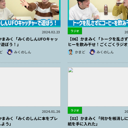
ラジオ
2024.02.23
20
かまみく「みくのしんUFOキャッ
【06】かまみく「トークを乱さ
で遊ぼう！」
ヒーを飲み干せ！ごくごくラジオ
ど
みくのしん
かまど
みくのしん
ラジオ
2024.01.26
20
】かまみく「みくのしんに本をプレ
【02】かまみく「何かを帳消し
しよう」
紙を手に入れた」