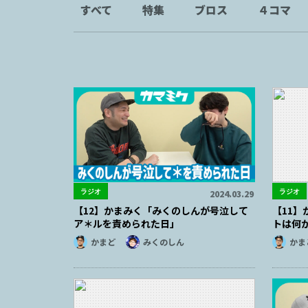
すべて
特集
ブロス
４コマ
ラジオ
ラジオ
2024.03.29
【12】かまみく「みくのしんが号泣して
【11
ア＊ルを責められた日」
トは何
かまど
みくのしん
かま