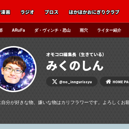
マ漫画
ラジオ
ブロス
ほかほかおにぎりクラブ
部
ARuFa
ダ・ヴィンチ・恐山
雨穴
ライター紹介
オモコロ編集長（生きている）
みくのしん
@no_inngurissyu
HOME PA
は自分が好きな物、嫌いな物はカリフラワーです。よろしくお