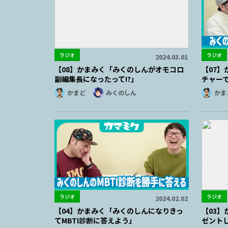
ラジオ
ラジオ
2024.03.01
【08】かまみく「みくのしんがオモコロ
【07】
副編集長になったって!?」
チャー
かまど
みくのしん
かま
ラジオ
ラジオ
2024.02.02
【04】かまみく「みくのしんになりきっ
【03
てMBTI診断に答えよう」
ゼント