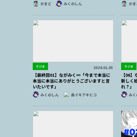
かまど
みくのしん
かま
ラジオ
ラジオ
2024.01.05
【最終回01】ながみく∞「今まで本当に
【06】
本当に本当にありがとうございますと言
新しく
いたいです」
れ？」
みくのしん
長イキアキヒコ
みく