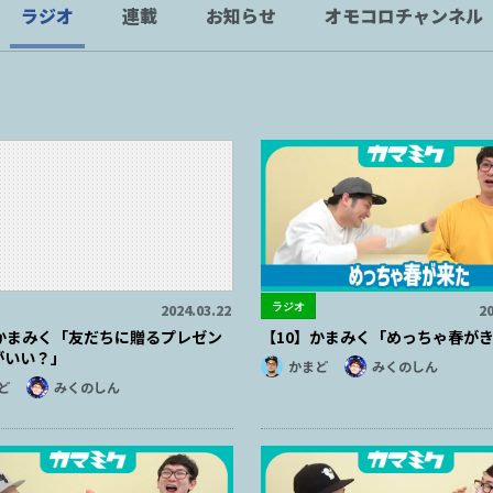
ラジオ
連載
お知らせ
オモコロチャンネル
ラジオ
2024.03.22
20
】かまみく「友だちに贈るプレゼン
【10】かまみく「めっちゃ春が
がいい？」
かまど
みくのしん
ど
みくのしん