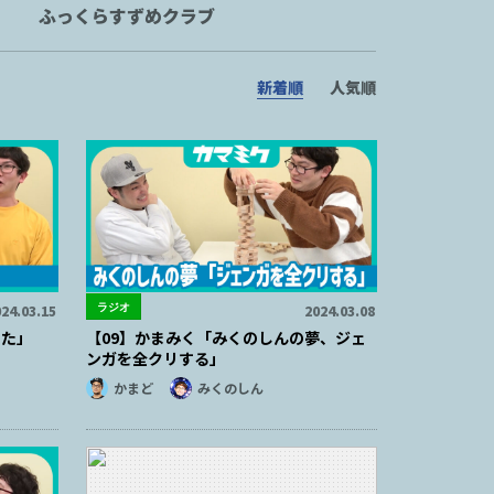
ふっくらすずめクラブ
新着順
人気順
ラジオ
24.03.15
2024.03.08
きた」
【09】かまみく「みくのしんの夢、ジェ
ンガを全クリする」
かまど
みくのしん