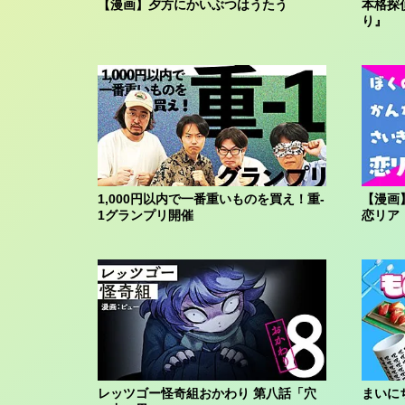
【漫画】夕方にかいぶつはうたう
本格探
り』
1,000円以内で一番重いものを買え！重-
【漫画
1グランプリ開催
恋リア
レッツゴー怪奇組おかわり 第八話「穴
まいに