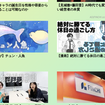
キャラの誕生日を性格や容姿から
【見城徹×藤田晋】AI時代でも
ることは可能なのか
い経営者の本質
AD(FINCHI o
が】チュン・人魚
【漫画】絶対に勝てる休日の過