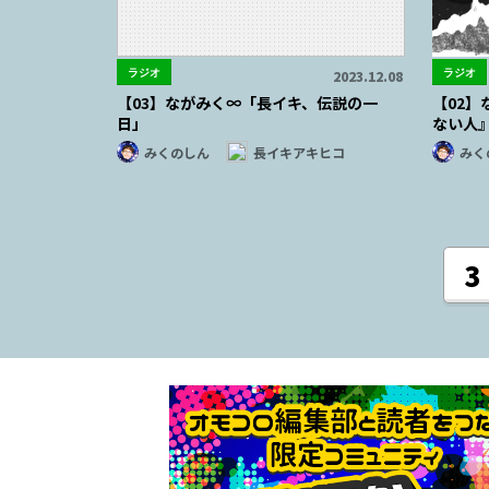
ラジオ
ラジオ
2023.12.08
【03】ながみく∞「長イキ、伝説の一
【02
日」
ない人
みくのしん
長イキアキヒコ
みく
3