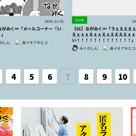
ラジオ
2023.12.01
20
】ながみく∞「メールコーナー『い
【01】ながみく∞「うぇえええ
』」
えぇぇぇえぇぇえぇええええぇぇ
い！！！！！！！！！！！！！」
のしん
長イキアキヒコ
みくのしん
長イキアキヒコ
4
5
6
7
8
9
10