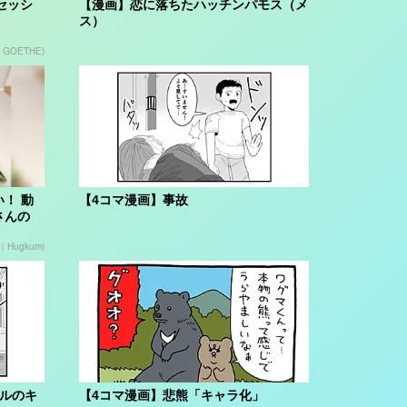
クセッシ
【漫画】恋に落ちたハッチンパモス（メ
ス）
n GOETHE)
！ 動
【4コマ漫画】事故
さんの
Hugkum)
ブルのキ
【4コマ漫画】悲熊「キャラ化」