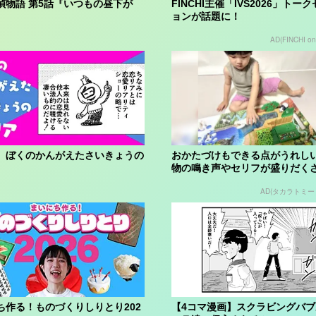
偵物語 第5話『いつもの昼下が
FINCHI主催「IVS2026」トー
ョンが話題に！
AD(FINCHI o
】ぼくのかんがえたさいきょうの
おかたづけもできる点がうれしい
物の鳴き声やセリフが盛りだく
「アニア ...
AD(タカラトミー｜
ち作る！ものづくりしりとり202
【4コマ漫画】スクラビングバ