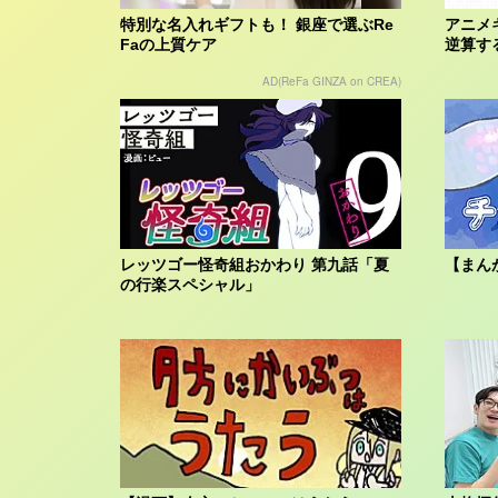
特別な名入れギフトも！ 銀座で選ぶRe
アニメ
Faの上質ケア
逆算す
AD(ReFa GINZA on CREA)
レッツゴー怪奇組おかわり 第九話「夏
【まん
の行楽スペシャル」