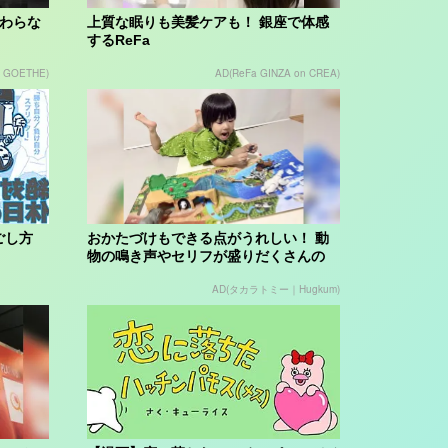
変わらな
上質な眠りも美髪ケアも！ 銀座で体感
するReFa
n GOETHE)
AD(ReFa GINZA on CREA)
ごし方
おかたづけもできる点がうれしい！ 動
物の鳴き声やセリフが盛りだくさんの
「アニア ...
AD(タカラトミー｜Hugkum)