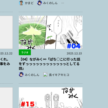
かまど
みくのしん
…
ラジオ
23.12.22
2023.12.15
てくれ。
【04】ながみく∞「ぱち○こに行った話
事をみ
をずっっっっっっっっっっっっとしてる
回」
みくのしん
長イキアキヒコ