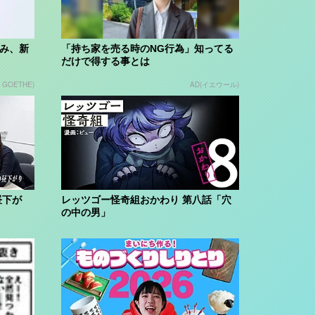
組み、新
「持ち家を売る時のNG行為」知ってる
だけで得する事とは
n GOETHE)
AD(イエウール)
昼下が
レッツゴー怪奇組おかわり 第八話「穴
の中の男」