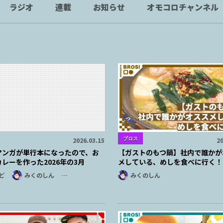
ラジオ
連載
お知らせ
オモコロチャンネル
ブロス
2026.03.15
20
マンガが単行本になったので、お
【ガストのもつ鍋】社内で誰かが
レーを作った2026年の3月
メしている、めしを食べに行く！
ど
みくのしん
…
みくのしん