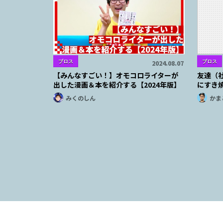
ブロス
ブロス
2024.08.07
【みんなすごい！】オモコロライターが
友達（
出した漫画＆本を紹介する【2024年版】
にすき焼
みくのしん
かま