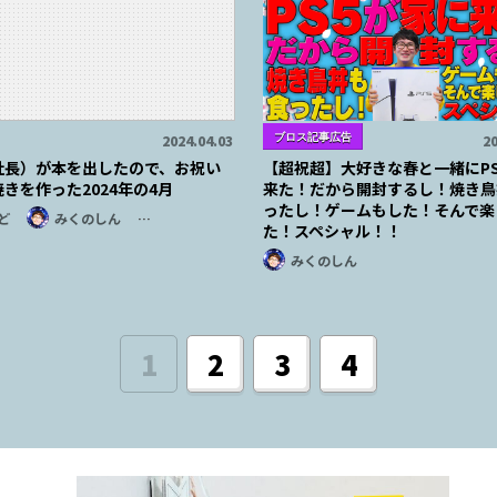
ブロス記事広告
2024.04.03
20
社長）が本を出したので、お祝い
【超祝超】大好きな春と一緒にP
きを作った2024年の4月
来た！だから開封するし！焼き鳥
ったし！ゲームもした！そんで楽
ど
みくのしん
…
た！スペシャル！！
みくのしん
1
2
3
4