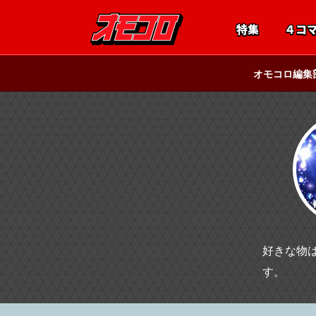
特集
４コ
オモコロ編集
好きな物
す。