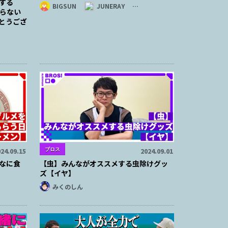
する
BIGSUN
JUNERAY
…
らない
とうござ
ブロス
24.09.15
2024.09.01
なに食
【虫】みんながオススメする虫除けグッ
ズ【イヤ】
みくのしん