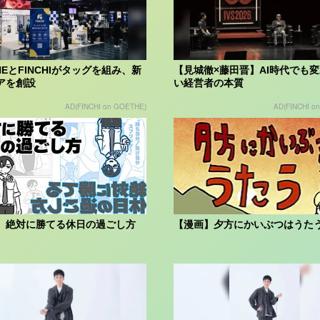
HEとFINCHIがタッグを組み、新
【見城徹×藤田晋】AI時代でも
アを創設
い経営者の本質
AD(FINCHI on GOETHE)
AD(FINCHI o
】絶対に勝てる休日の過ごし方
【漫画】夕方にかいぶつはうた