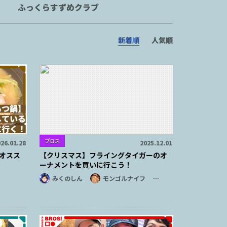
ふっくらすずめクラブ
新着順
人気順
ブロス
26.01.28
2025.12.01
オスス
【クリスマス】フライングタイガーのオ
ーナメントを買いに行こう！
みくのしん
モンゴルナイフ
…