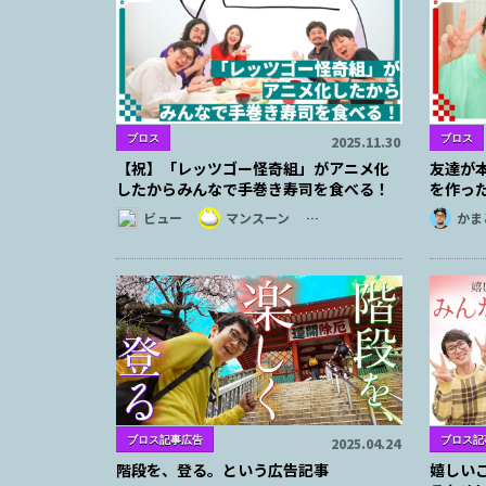
ブロス
ブロス
2025.11.30
【祝】「レッツゴー怪奇組」がアニメ化
友達が
したからみんなで手巻き寿司を食べる！
を作った
ビュー
マンスーン
…
かま
ブロス記事広告
ブロス記
2025.04.24
階段を、登る。という広告記事
嬉しい