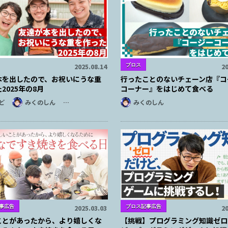
ブロス
2025.08.14
20
本を出したので、お祝いにうな重
行ったことのないチェーン店『コ
2025年の8月
コーナー』をはじめて食べる
ど
みくのしん
…
みくのしん
事広告
ブロス記事広告
2025.03.03
20
ことがあったから、より嬉しくな
【挑戦】プログラミング知識ゼロ