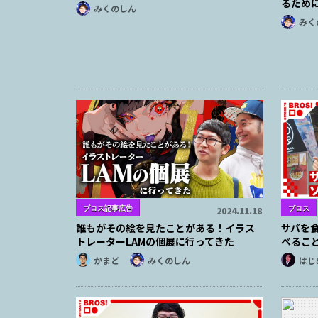
るため
みくのしん
みく
ブロス記事広告
ブロス
2024.11.18
誰もがその絵を見たことがある！イラス
サバを
トレーターLAMの個展に行ってきた
べるこ
かまど
みくのしん
はじ