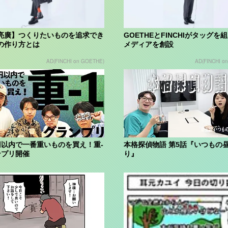
亮廣】つくりたいものを追求でき
GOETHEとFINCHIがタッグを
の作り方とは
メディアを創設
AD(FINCHI on GOETHE)
AD(FINCHI o
0円以内で一番重いものを買え！重-
本格探偵物語 第5話『いつもの
ンプリ開催
り』