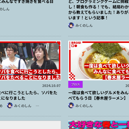
にみんなですき焼きを食べる日
ど、プログラミングゲームに挑戦
し！朝食も作る！でも、結局わか
のしん
から教えてもらいました！ありが
います！という記事！
みくのしん
ブロス
2024.10.07
20
食べに行こうとしたら、ソバをた
一度は食べて欲しいグルメをみん
とになりました
べてもらう日【春木屋ラーメン】
め
みくのしん
…
みくのしん