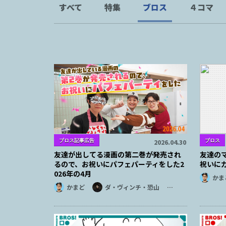
すべて
特集
ブロス
４コマ
ブロス記事広告
ブロス
2026.04.30
友達が出してる漫画の第二巻が発売され
友達の
るので、お祝いにパフェパーティをした2
祝いにカ
026年の4月
かま
かまど
ダ・ヴィンチ・恐山
…