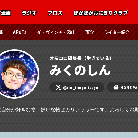
マ漫画
ラジオ
ブロス
ほかほかおにぎりクラブ
部
ARuFa
ダ・ヴィンチ・恐山
雨穴
ライター紹介
オモコロ編集長（生きている）
みくのしん
@no_inngurissyu
HOME PA
は自分が好きな物、嫌いな物はカリフラワーです。よろしくお