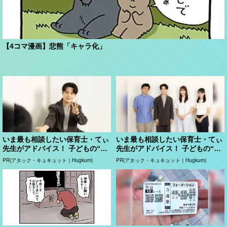
【4コマ漫画】悲熊「キャラ化」
いま最も相談したい保育士・てぃ
いま最も相談したい保育士・てぃ
先生がアドバイス！ 子どもの“お
先生がアドバイス！ 子どもの“お
てつだい”に、どん...
てつだい”に、どん...
PR(アタック・キュキュット｜Hugkum)
PR(アタック・キュキュット｜Hugkum)