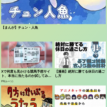
【まんが】チュン・人魚
Xで何度も見かける競馬予想サイ
【漫画】絶対に勝てる休日の過ご
ト、本当に当たるのか試してみ
し方
た。
PR(ルーツ)