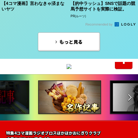
【4コマ漫画】言わなきゃ済まな
【的中ラッシュ】SNSで話題の競
いヤツ
馬予想サイトを実際に検証。
PR(ルーツ)
Recommended by
もっと見る
特集
4コマ漫画
ラジオ
ブロス
ほかほかおにぎりクラブ