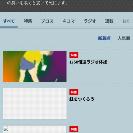
の臭いを嗅ぐと驚いて死にます。
すべて
特集
ブロス
４コマ
ラジオ
連載
お知
新着順
人気順
特集
1/60倍速ラジオ体操
特集
虹をつくろう
特集