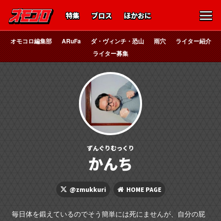
特集
ブロス
ほかおに
オモコロ編集部
ARuFa
ダ・ヴィンチ・恐山
雨穴
ライター紹介
ライター募集
ずんぐりむっくり
かんち
@zmukkuri
HOME PAGE
毎日体を鍛えているのでそう簡単には死にませんが、自分の屁