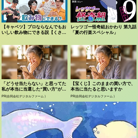
【キャベツ】プロならなんでもお
レッツゴー怪奇組おかわり 第九話
いしい飲み物にできる説【くさ
「夏の行楽スペシャル」
や】
「どうせ当たらない」と思ってた
【宝くじ】このままの買い方で、
私が本当に当選した“買い方”がこ
本当に当たると思いますか
れ
PR(合同会社デジタルファーム )
PR(合同会社デジタルファーム )