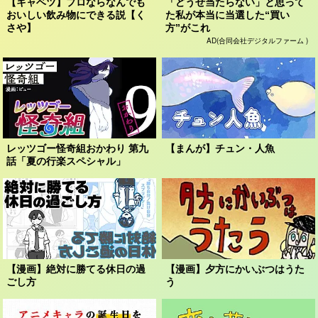
【キャベツ】プロならなんでも
「どうせ当たらない」と思って
おいしい飲み物にできる説【く
た私が本当に当選した“買い
さや】
方”がこれ
AD(合同会社デジタルファーム )
レッツゴー怪奇組おかわり 第九
【まんが】チュン・人魚
話「夏の行楽スペシャル」
【漫画】絶対に勝てる休日の過
【漫画】夕方にかいぶつはうた
ごし方
う