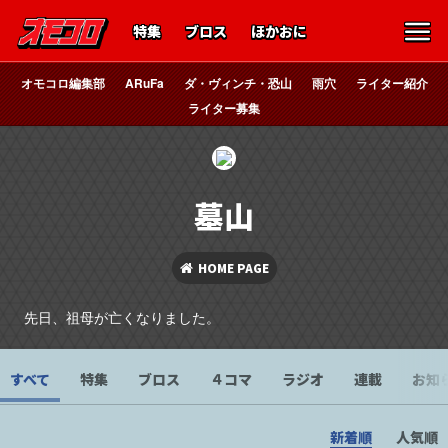
特集
ブロス
ほかおに
オモコロ編集部
ARuFa
ダ・ヴィンチ・恐山
雨穴
ライター紹介
ライター募集
墓山
HOME PAGE
先日、祖母が亡くなりました。
すべて
特集
ブロス
４コマ
ラジオ
連載
お知
新着順
人気順