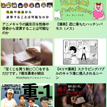
アニメキャラの誕生日を性格や
【漫画】恋に落ちたハッチンパ
容姿から逆算することは可能な
モス（メス）
のか
「宝くじを買う前に〇〇をする
【4コマ漫画】スクラビングバブ
だけです」7億当選者が続出
ルのキャラ達に侵入されるシー
ン
AD(合同会社デジタルファーム )