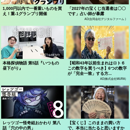
1,000円以内で一番重いものを買
「2027年の宝くじ当選者は〇〇
え！重-1グランプリ開催
です」占い師が暴露
AD(合同会社デジタルファーム )
本格探偵物語 第5話『いつもの
【昭和43年以前生まれはロト６
昼下がり』
この数字を買うべき】6つの数字
が「完全一致」する方...
AD(株式会社MURA)
レッツゴー怪奇組おかわり 第八
【宝くじ】このままの買い方
話「穴の中の男」
で、本当に当たると思いますか