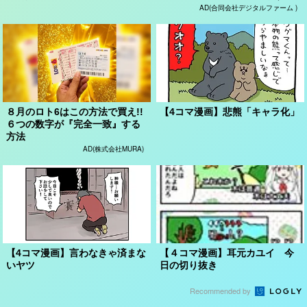
AD(合同会社デジタルファーム )
８月のロト6はこの方法で買え!!
【4コマ漫画】悲熊「キャラ化」
６つの数字が『完全一致』する
方法
AD(株式会社MURA)
【4コマ漫画】言わなきゃ済まな
【４コマ漫画】耳元カユイ 今
いヤツ
日の切り抜き
Recommended by