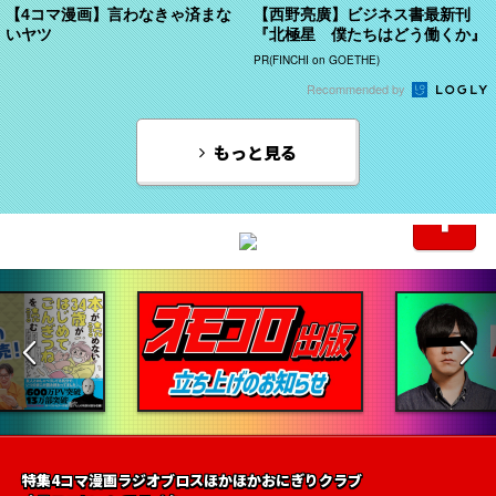
【4コマ漫画】言わなきゃ済まな
【西野亮廣】ビジネス書最新刊
いヤツ
『北極星 僕たちはどう働くか』
PR(FINCHI on GOETHE)
Recommended by
もっと見る
特集
4コマ漫画
ラジオ
ブロス
ほかほかおにぎりクラブ