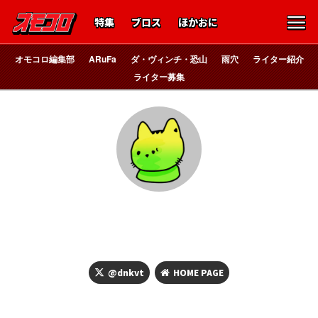
特集
ブロス
ほかおに
オモコロ編集部
ARuFa
ダ・ヴィンチ・恐山
雨穴
ライター紹介
ライター募集
水と生きる
電気バチ
@dnkvt
HOME PAGE
ここに書くプロフィールをマジメなものにするかふざけたもの