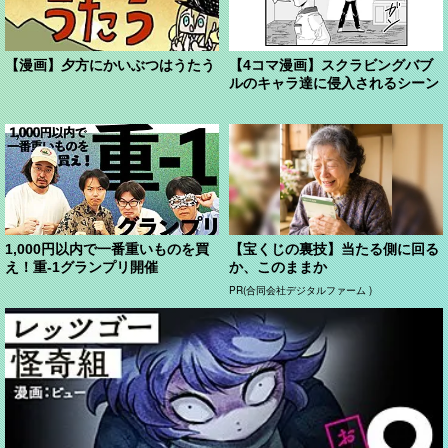
【漫画】夕方にかいぶつはうたう
【4コマ漫画】スクラビングバブ
ルのキャラ達に侵入されるシーン
1,000円以内で一番重いものを買
【宝くじの裏技】当たる側に回る
え！重-1グランプリ開催
か、このままか
PR(合同会社デジタルファーム )