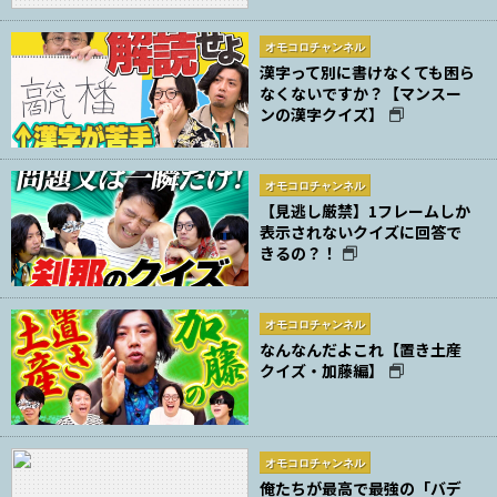
オモコロチャンネル
漢字って別に書けなくても困ら
なくないですか？【マンスー
ンの漢字クイズ】
オモコロチャンネル
【見逃し厳禁】1フレームしか
表示されないクイズに回答で
きるの？！
オモコロチャンネル
なんなんだよこれ【置き土産
クイズ・加藤編】
オモコロチャンネル
俺たちが最高で最強の「バデ