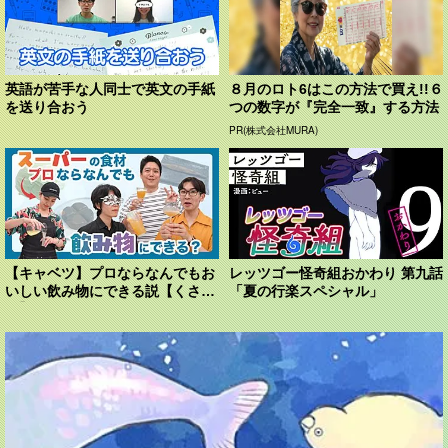
英語が苦手な人同士で英文の手紙
８月のロト6はこの方法で買え!!６
を送り合おう
つの数字が『完全一致』する方法
PR(株式会社MURA)
【キャベツ】プロならなんでもお
レッツゴー怪奇組おかわり 第九話
いしい飲み物にできる説【くさ
「夏の行楽スペシャル」
や】