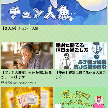
【まんが】チュン・人魚
【宝くじの裏技】当たる側に回る
【漫画】絶対に勝てる休日の過ご
か、このままか
し方
PR(合同会社デジタルファーム )