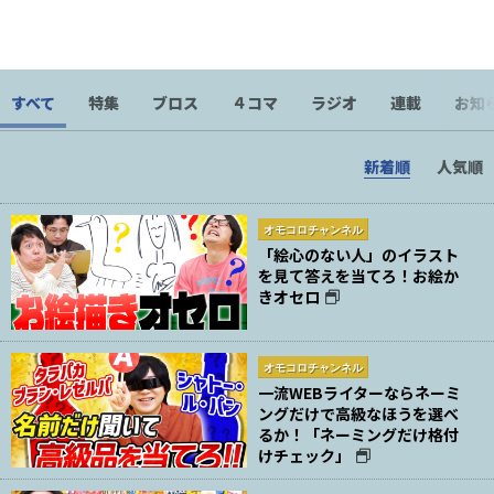
にするか迷ったのですが、マジメなものを書くことにしまし
た。
すべて
特集
ブロス
４コマ
ラジオ
連載
お知
新着順
人気順
オモコロチャンネル
「絵心のない人」のイラスト
を見て答えを当てろ！お絵か
きオセロ
オモコロチャンネル
一流WEBライターならネーミ
ングだけで高級なほうを選べ
るか！「ネーミングだけ格付
けチェック」