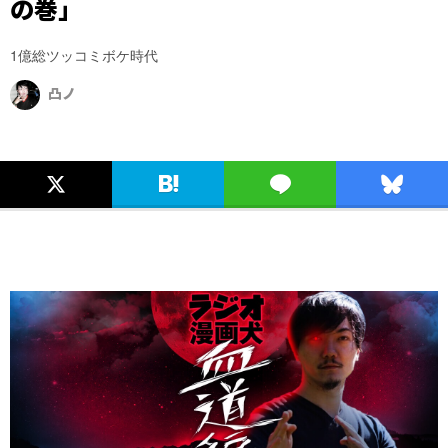
の巻」
1億総ツッコミボケ時代
凸ノ