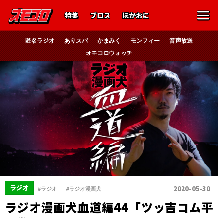
特集
ブロス
ほかおに
匿名ラジオ
ありスパ
かまみく
モンフィー
音声放送
オモコロウォッチ
、
ラジオ
2020-05-30
#ラジオ
#ラジオ漫画犬
ラジオ漫画犬血道編44「ツッ吉コム平