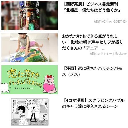
【西野亮廣】ビジネス書最新刊
『北極星 僕たちはどう働くか』
AD(FINCHI on GOETHE)
おかたづけもできる点がうれし
い！ 動物の鳴き声やセリフが盛り
だくさんの「アニア ...
AD(タカラトミー｜Hugkum)
【漫画】恋に落ちたハッチンパモ
ス（メス）
【4コマ漫画】スクラビングバブル
のキャラ達に侵入されるシーン