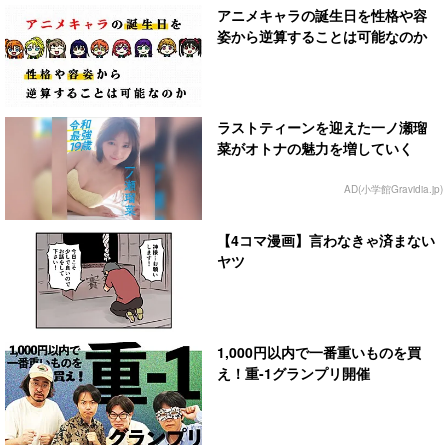
アニメキャラの誕生日を性格や容
姿から逆算することは可能なのか
ラストティーンを迎えた一ノ瀬瑠
菜がオトナの魅力を増していく
AD(小学館Gravidia.jp)
【4コマ漫画】言わなきゃ済まない
ヤツ
1,000円以内で一番重いものを買
え！重-1グランプリ開催