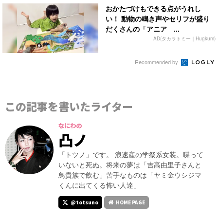
おかたづけもできる点がうれし
い！ 動物の鳴き声やセリフが盛り
だくさんの「アニア ...
AD(タカラトミー｜Hugkum)
Recommended by
この記事を書いたライター
なにわの
凸ノ
「トツノ」です。 浪速産の学祭系女装。喋って
いないと死ぬ。将来の夢は「吉高由里子さんと
鳥貴族で飲む」苦手なものは「ヤミ金ウシジマ
くんに出てくる怖い人達」
@totsuno
HOME PAGE