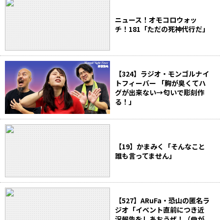
ニュース！オモコロウォッ
チ！181「ただの死神代行だ」
【324】ラジオ・モンゴルナイ
トフィーバー 「胸が臭くてハ
グが出来ない→匂いで彫刻作
る！」
【19】かまみく「そんなこと
誰も言ってません」
【527】ARuFa・恐山の匿名ラ
ジオ「イベント直前につき近
況報告をしあおうぜ！（曲が