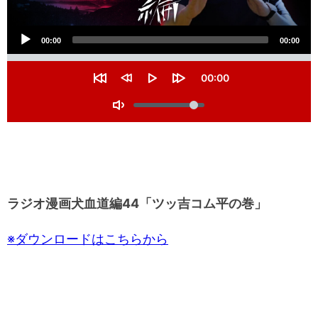
音
00:00
00:00
声
S
e
プ
C
00:00
e
u
R
R
P
F
k
レ
r
V
e
e
l
o
r
s
w
a
r
o
T
e
ー
t
i
y
w
l
n
o
a
n
a
t
u
ヤ
g
r
d
r
t
m
t
g
1
d
i
ー
e
0
1
l
m
s
0
e
e
e
s
M
c
e
ラジオ漫画犬血道編44「ツッ吉コム平の巻」
u
s
c
t
s
e
※ダウンロードはこちらから