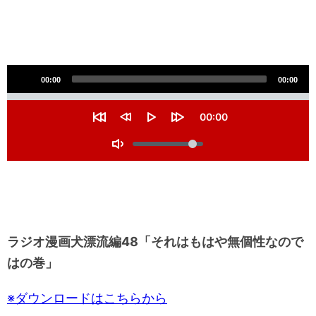
音
00:00
00:00
声
S
e
プ
C
00:00
e
u
R
R
P
F
k
レ
r
V
e
e
l
o
r
s
w
a
r
o
T
e
ー
t
i
y
w
l
n
o
a
n
a
t
u
ヤ
g
r
d
r
t
m
t
g
1
d
i
ー
e
0
1
l
m
s
0
e
e
e
s
M
c
e
ラジオ漫画犬漂流編48「それはもはや無個性なので
u
s
c
t
s
はの巻」
e
※ダウンロードはこちらから