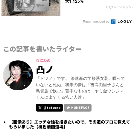
大1.125%
AD(クレディセゾン)
Recommended by
この記事を書いたライター
なにわの
凸ノ
「トツノ」です。 浪速産の学祭系女装。喋って
いないと死ぬ。将来の夢は「吉高由里子さんと
鳥貴族で飲む」苦手なものは「ヤミ金ウシジマ
くんに出てくる怖い人達」
@totsuno
HOME PAGE
【画像あり】エッチな絵を描きたいので、その道のプロに教えて
もらいました【桃色漫画道場】