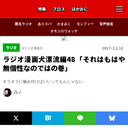
特集
ブロス
ほかおに
匿名ラジオ
ありスパ
かまみく
モンフィー
音声放送
オモコロウォッチ
ラジオ
2017-12-13
#ラジオ漫画犬
ラジオ漫画犬漂流編48「それはもはや
無個性なのではの巻」
キラキラに噛み付けばいいってもんじゃない
凸ノ