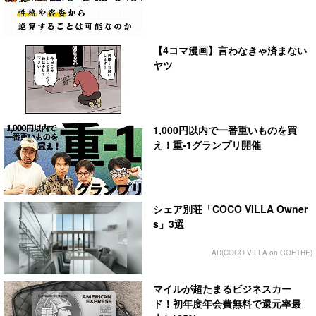
【4コマ漫画】言わなきゃ済まない
ヤツ
1,000円以内で一番重いものを買
え！重-1グランプリ開催
シェア別荘「COCO VILLA Owner
s」3選
AD(COCO VILLA on GOETHE)
マイルが超たまるビジネスカー
ド！初年度年会費無料で還元率最