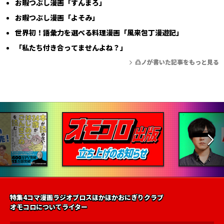
お暇つぶし漫画「すんまろ」
お暇つぶし漫画「よそみ」
世界初！語彙力を選べる料理漫画「風来包丁漫遊記」
「私たち付き合ってませんよね？」
凸ノが書いた記事をもっと見る
特集
4コマ漫画
ラジオ
ブロス
ほかほかおにぎりクラブ
オモコロについて
ライター