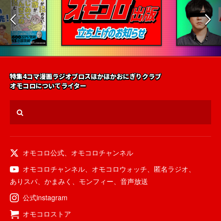
特集
4コマ漫画
ラジオ
ブロス
ほかほかおにぎりクラブ
オモコロについて
ライター
オモコロ公式
、
オモコロチャンネル
オモコロチャンネル
、
オモコロウォッチ
、
匿名ラジオ
、
ありスパ
、
かまみく
、
モンフィー
、
音声放送
公式instagram
オモコロストア