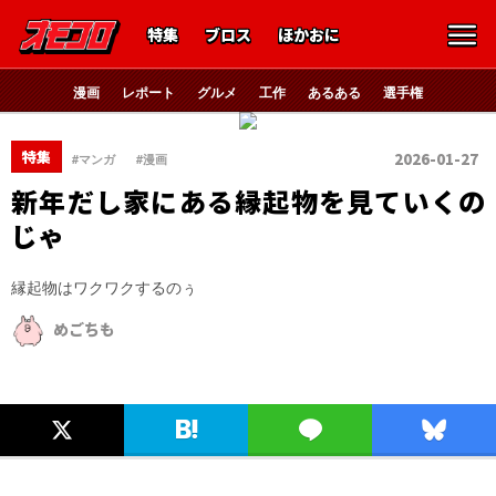
特集
ブロス
ほかおに
漫画
レポート
グルメ
工作
あるある
選手権
、
特集
2026-01-27
#マンガ
#漫画
新年だし家にある縁起物を見ていくの
じゃ
縁起物はワクワクするのぅ
めごちも