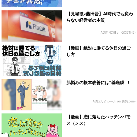
【見城徹×藤田晋】AI時代でも変わ
らない経営者の本質
AD(FINCHI on GOETHE)
【漫画】絶対に勝てる休日の過ご
し方
肌悩みの根本改善には“基底膜”！
AD(エリクシール on 美的.com)
【漫画】恋に落ちたハッチンパモ
ス（メス）