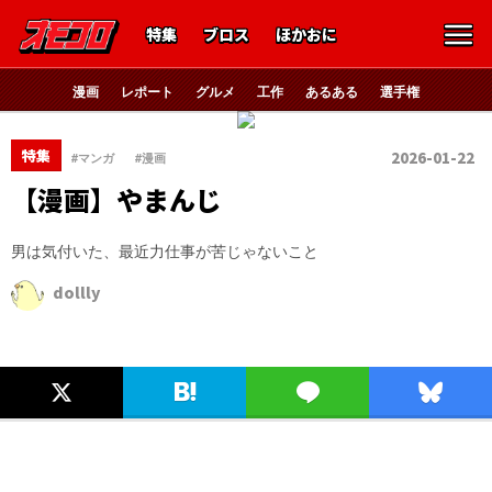
特集
ブロス
ほかおに
漫画
レポート
グルメ
工作
あるある
選手権
、
特集
2026-01-22
#マンガ
#漫画
【漫画】やまんじ
男は気付いた、最近力仕事が苦じゃないこと
dollly