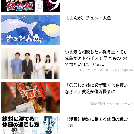
【まんが】チュン・人魚
いま最も相談したい保育士・てぃ
先生がアドバイス！ 子どもの“お
てつだい”に、どん...
AD(アタック・キュキュット｜Hugkum)
「〇〇した後に必ず宝くじを買い
なさい」貧乏が億万長者に
AD(合同会社デジタルファーム )
【漫画】絶対に勝てる休日の過ご
し方