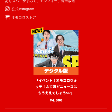
ありスパ
、
かまみく
、
モンフィー
、
音声放送
公式instagram
オモコロストア
「イベント！オモコロウォ
ッチ！ふてほどニュースは
もうええでしょうSP」
¥4,000