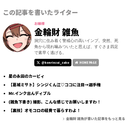
この記事を書いたライター
お嬢様
金輪財 雑魚
洞穴に住み着く警戒心の高いインプ。突然、死
角から現れ噛みついたと思えば、すぐさま四足
で素早く逃げる。
@konrinzai_zako
HOME PAGE
星の永田のカービィ
【葛城ミサト】シンジくん江♡ココに注目→選手権
Mr.インク出んディブル
(雑魚下書き) 撮影、こんな感じでお願いしますわ！
【裏技】オモコロの経費で暮らすわよ！
金輪財 雑魚が書いた記事をもっと見る