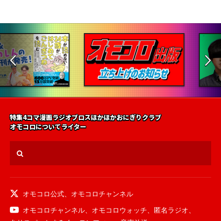
特集
4コマ漫画
ラジオ
ブロス
ほかほかおにぎりクラブ
オモコロについて
ライター
オモコロ公式
、
オモコロチャンネル
オモコロチャンネル
、
オモコロウォッチ
、
匿名ラジオ
、