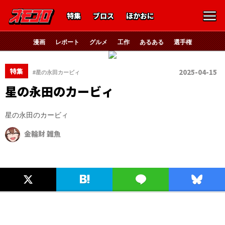
特集
ブロス
ほかおに
漫画
レポート
グルメ
工作
あるある
選手権
特集
2025-04-15
#星の永田カービィ
星の永田のカービィ
星の永田のカービィ
金輪財 雑魚