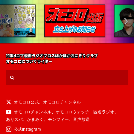
特集
4コマ漫画
ラジオ
ブロス
ほかほかおにぎりクラブ
オモコロについて
ライター
オモコロ公式
、
オモコロチャンネル
オモコロチャンネル
、
オモコロウォッチ
、
匿名ラジオ
、
ありスパ
、
かまみく
、
モンフィー
、
音声放送
公式instagram