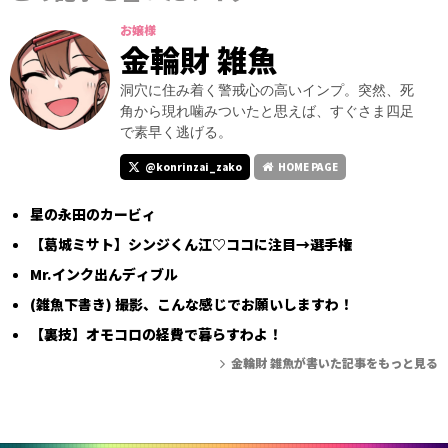
お嬢様
金輪財 雑魚
洞穴に住み着く警戒心の高いインプ。突然、死
角から現れ噛みついたと思えば、すぐさま四足
で素早く逃げる。
@konrinzai_zako
HOME PAGE
星の永田のカービィ
【葛城ミサト】シンジくん江♡ココに注目→選手権
Mr.インク出んディブル
(雑魚下書き) 撮影、こんな感じでお願いしますわ！
【裏技】オモコロの経費で暮らすわよ！
金輪財 雑魚が書いた記事をもっと見る