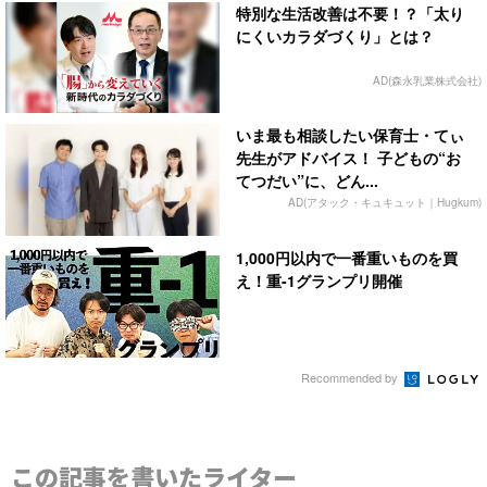
特別な生活改善は不要！？「太り
にくいカラダづくり」とは？
AD(森永乳業株式会社)
いま最も相談したい保育士・てぃ
先生がアドバイス！ 子どもの“お
てつだい”に、どん...
AD(アタック・キュキュット｜Hugkum)
1,000円以内で一番重いものを買
え！重-1グランプリ開催
Recommended by
この記事を書いたライター