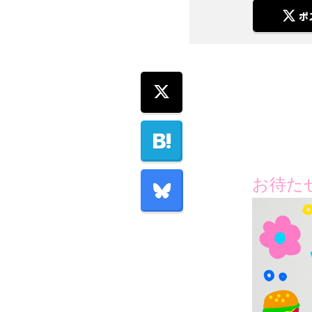
ポ
お待た