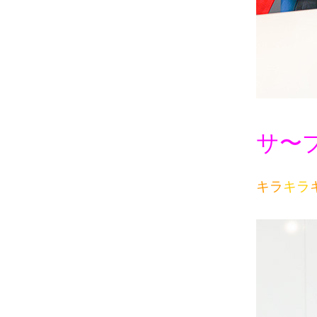
サ〜
キラ
キラ