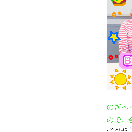
のぎへ
ので、
ご本人には
『