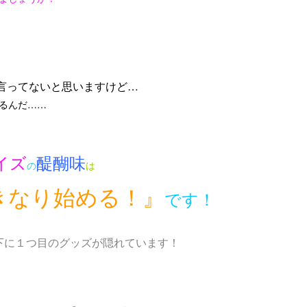
言ってないと思いますけど…
るんだ……
イズ
醍醐味
の
は
きなり始める！』
です
！
下に１つ目のグッズが隠れています！