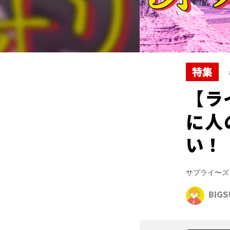
特集
【ラ
に人
い！
サプライ〜ズ
BIGS