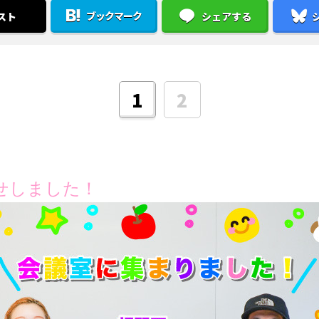
ブックマーク
スト
シェアする
1
2
せしました！