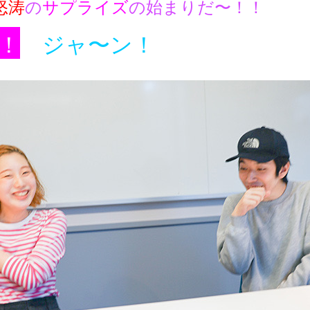
怒涛
の
サプライズ
の始まりだ〜！！
目！
ジャ〜ン！