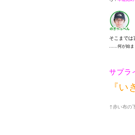
そこまでは
……何が始ま
サプラ
『い
↑赤い布の