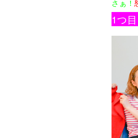
さぁ！
1つ