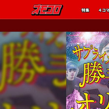
特集
４コ