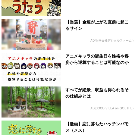
【当選】金運が上がる直前に起こ
るサイン
AD(合同会社デジタルファーム )
アニメキャラの誕生日を性格や容
姿から逆算することは可能なのか
すべてが絶景、収益も得られるそ
の仕組みとは
AD(COCO VILLA on GOETHE)
【漫画】恋に落ちたハッチンパモ
ス（メス）