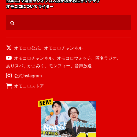
特集
4コマ漫画
ラジオ
ブロス
ほかほかおにぎりクラブ
オモコロについて
ライター
オモコロ公式
、
オモコロチャンネル
オモコロチャンネル
、
オモコロウォッチ
、
匿名ラジオ
、
ありスパ
、
かまみく
、
モンフィー
、
音声放送
公式instagram
オモコロストア