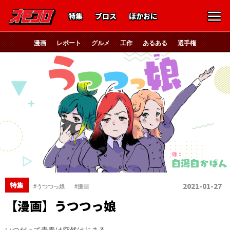
特集
ブロス
ほかおに
漫画
レポート
グルメ
工作
あるある
選手権
、
特集
2021-01-27
#うつつっ娘
#漫画
【漫画】うつつっ娘
いつだって青春は突然はじまる