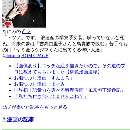
なにわの
凸ノ
「トツノ」です。 浪速産の学祭系女装。喋っていないと死
ぬ。将来の夢は「吉高由里子さんと鳥貴族で飲む」苦手なも
のは「ヤミ金ウシジマくんに出てくる怖い人達」
@totsuno
HOME PAGE
【画像あり】エッチな絵を描きたいので、その道のプ
ロに教えてもらいました【桃色漫画道場】
お暇つぶし漫画「すんまろ」
お暇つぶし漫画「よそみ」
世界初！語彙力を選べる料理漫画「風来包丁漫遊記」
「私たち付き合ってませんよね？」
凸ノが書いた記事をもっと見る
# 漫画
の記事