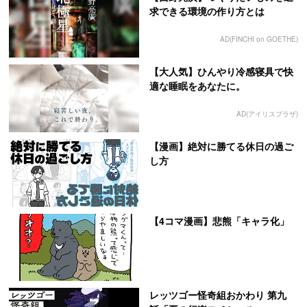
求できる環境の作り方とは
AD(FINCHI on GOETHE)
【大人気】ひんやり冷感寝具で快
適な睡眠をあなたに。
AD(アイリスプラザ)
【漫画】絶対に勝てる休日の過ご
し方
【4コマ漫画】悲熊「キャラ化」
レッツゴー怪奇組おかわり 第九