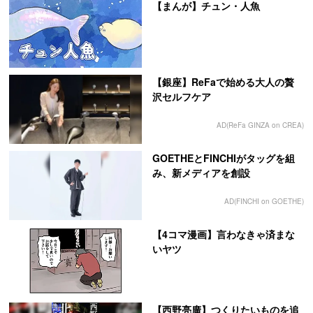
【まんが】チュン・人魚
【銀座】ReFaで始める大人の贅
沢セルフケア
AD(ReFa GINZA on CREA)
GOETHEとFINCHIがタッグを組
み、新メディアを創設
AD(FINCHI on GOETHE)
【4コマ漫画】言わなきゃ済まな
いヤツ
【西野亮廣】つくりたいものを追