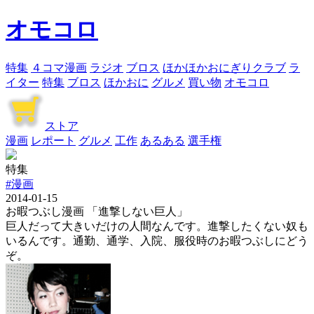
オモコロ
特集
４コマ漫画
ラジオ
ブロス
ほかほかおにぎりクラブ
ラ
イター
特集
ブロス
ほかおに
グルメ
買い物
オモコロ
ストア
漫画
レポート
グルメ
工作
あるある
選手権
特集
#漫画
2014-01-15
お暇つぶし漫画 「進撃しない巨人」
巨人だって大きいだけの人間なんです。進撃したくない奴も
いるんです。通勤、通学、入院、服役時のお暇つぶしにどう
ぞ。