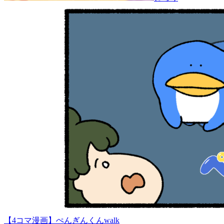
【4コマ漫画】ぺんぎんくんwalk