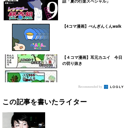
話「夏の行楽スペシャル」
【4コマ漫画】ぺんぎんくんwalk
【４コマ漫画】耳元カユイ 今日
の切り抜き
Recommended by
この記事を書いたライター