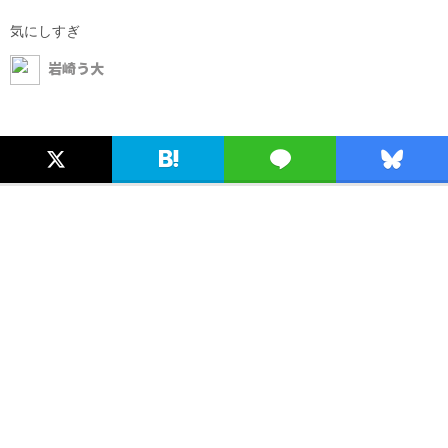
気にしすぎ
岩崎う大