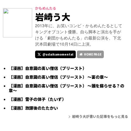
かもめんたる
岩崎う大
2013年に、お笑いコンビ・かもめんたるとして
キングオブコント優勝。自ら脚本と演出を手が
ける「劇団かもめんたる」の最新公演を、下北
沢本田劇場で10月14日に上演。
@udaikamomental
HOME PAGE
【漫画】自意識の高い僧侶（プリースト）
【漫画】自意識の高い僧侶（プリースト） ～宴の章～
【漫画】自意識の高い僧侶（プリースト） ～誰を蘇らせる？の
章～
【漫画】雪子の体子（たいず）
【漫画】放課後のたたかい
岩崎う大が書いた記事をもっと見る