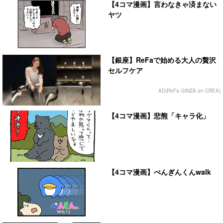
【4コマ漫画】言わなきゃ済まない
ヤツ
【銀座】ReFaで始める大人の贅沢
セルフケア
AD(ReFa GINZA on CREA)
【4コマ漫画】悲熊「キャラ化」
【4コマ漫画】ぺんぎんくんwalk