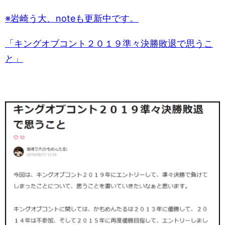
※岩崎う大、noteも更新中です。
「キングオブコント２０１９準々決勝敗退で思うこ
と」