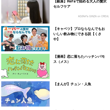
【銀座】ReFaで始める大人の贅沢
セルフケア
AD(ReFa GINZA on CREA)
【キャベツ】プロならなんでもお
いしい飲み物にできる説【くさ
や】
【漫画】恋に落ちたハッチンパモ
ス（メス）
【まんが】チュン・人魚