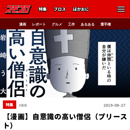
特集
ブロス
ほかおに
漫画
レポート
グルメ
工作
あるある
選手権
特集
2019-08-27
#漫画
【漫画】自意識の高い僧侶（プリース
ト）