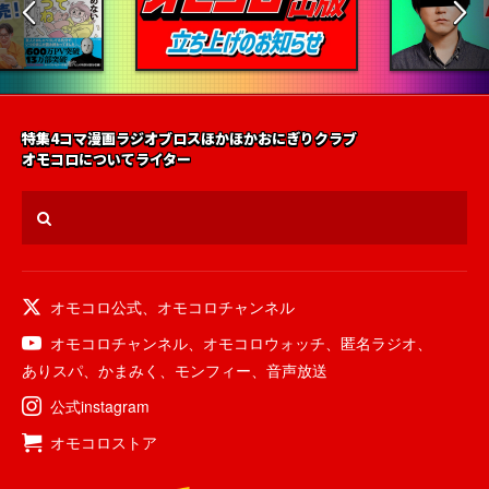
特集
4コマ漫画
ラジオ
ブロス
ほかほかおにぎりクラブ
オモコロについて
ライター
オモコロ公式
、
オモコロチャンネル
オモコロチャンネル
、
オモコロウォッチ
、
匿名ラジオ
、
ありスパ
、
かまみく
、
モンフィー
、
音声放送
公式instagram
オモコロストア