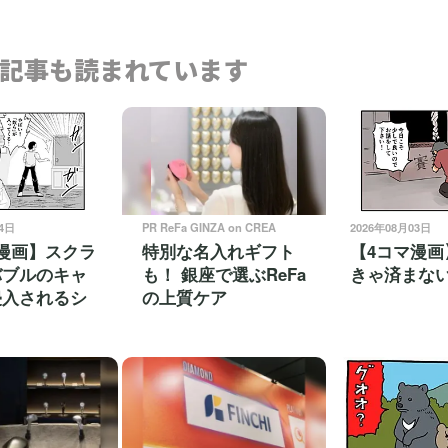
記事も読まれています
04日
PR ReFa GINZA on CREA
2026年08月03日
漫画】スクラ
特別な名入れギフト
【4コマ漫画
バブルのキャ
も！ 銀座で選ぶReFa
きゃ済まな
侵入されるシ
の上質ケア