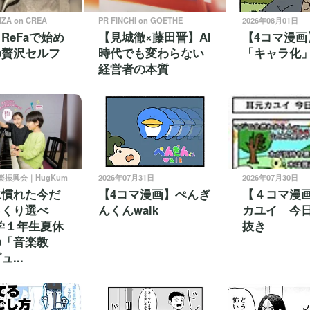
NZA on CREA
PR FINCHI on GOETHE
2026年08月01日
ReFaで始め
【見城徹×藤田晋】AI
【4コマ漫画
の贅沢セルフ
時代でも変わらない
「キャラ化
経営者の本質
楽振興会｜HugKum
2026年07月31日
2026年07月30日
に慣れた今だ
【4コマ漫画】ぺんぎ
【４コマ漫
っくり選べ
んくんwalk
カユイ 今
学１年生夏休
抜き
の「音楽教
...