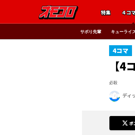
特集
４コ
サボり先輩
キューライ
4コマ
【4
必殺
ディ
ポ