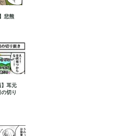
】悲熊
」
画】耳元
日の切り