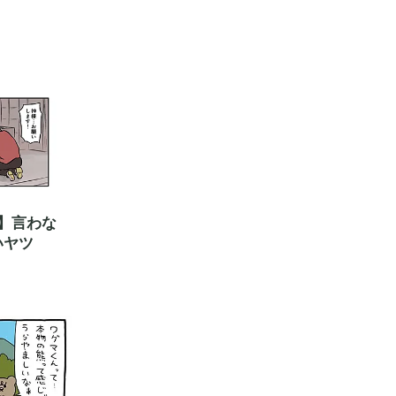
】言わな
いヤツ