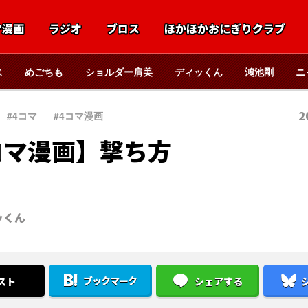
マ漫画
ラジオ
ブロス
ほかほかおにぎりクラブ
ス
めごちも
ショルダー肩美
ディッくん
鴻池剛
ニ
2
#4コマ
、
#4コマ漫画
コマ漫画】撃ち方
ッくん
ブックマーク
スト
シェアする