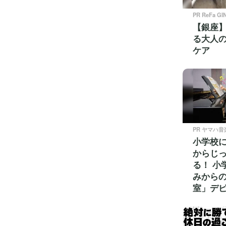
PR ReFa GI
【銀座】
る大人
ケア
PR ヤマハ音
小学校
からじ
る！ 小
みから
室」デビュ