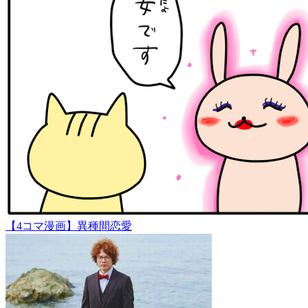
【4コマ漫画】異種間恋愛