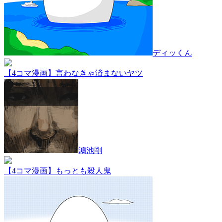
ディッくん
【4コマ漫画】言わなきゃ済まないヤツ
鴻池剛
【4コマ漫画】もっとも殺人鬼