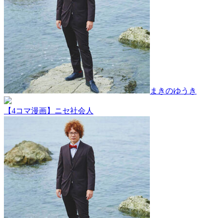
まきのゆうき
【4コマ漫画】ニセ社会人