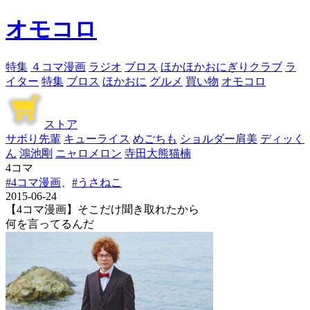
オモコロ
特集
４コマ漫画
ラジオ
ブロス
ほかほかおにぎりクラブ
ラ
イター
特集
ブロス
ほかおに
グルメ
買い物
オモコロ
ストア
サボり先輩
キューライス
めごちも
ショルダー肩美
ディッく
ん
鴻池剛
ニャロメロン
寺田大熊猫楠
4コマ
#4コマ漫画
、
#うさねこ
2015-06-24
【4コマ漫画】そこだけ聞き取れたから
何を言ってるんだ