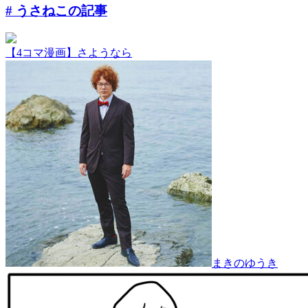
# うさねこ
の記事
【4コマ漫画】さようなら
まきのゆうき