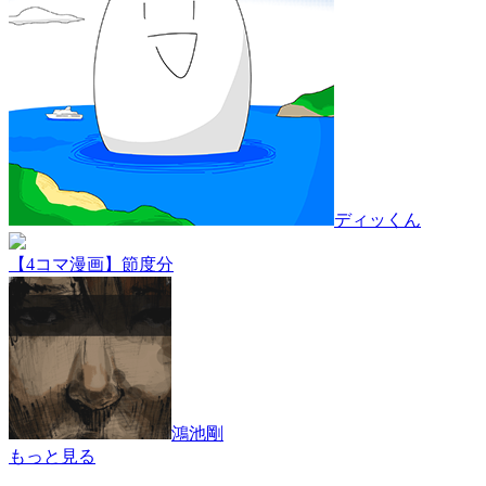
ディッくん
【4コマ漫画】節度分
鴻池剛
もっと見る