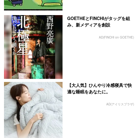
GOETHEとFINCHIがタッグを組
み、新メディアを創設
AD(FINCHI on GOETHE)
【大人気】ひんやり冷感寝具で快
適な睡眠をあなたに。
AD(アイリスプラザ)