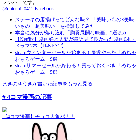
メンバーです。
@chicchi_0411
Facebook
ステーキの唐揚げってどんな味？ 「美味いもの×美味
いもの＝超美味い」を検証してみた
本当に気分が落ち込む「胸糞展開な映画」5選ほか
【Netflix】映画好き人間が最近見て良かった映画6本・
ドラマ2本【U-NEXT】
steamウィンターセールが始まる！最近やった「めちゃ
おもろゲーム」9選
steamサマーセールが終わる！買っておくべき「めちゃ
おもろゲーム」5選
まきのゆうきが書いた記事をもっと見る
# 4コマ漫画
の記事
【4コマ漫画】チョコ人魚バナナ