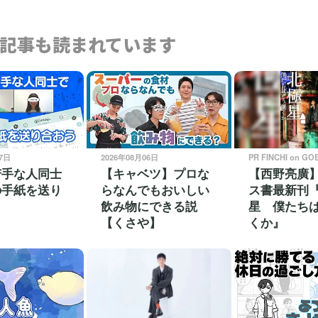
記事も読まれています
07日
2026年08月06日
PR FINCHI on GO
苦手な人同士
【キャベツ】プロな
【西野亮廣
の手紙を送り
らなんでもおいしい
ス書最新刊
飲み物にできる説
星 僕たち
【くさや】
くか』