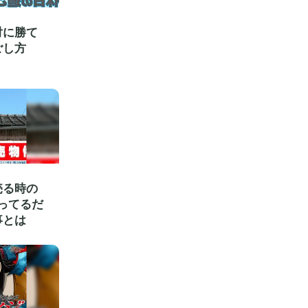
対に勝て
ごし方
売る時の
ってるだ
事とは