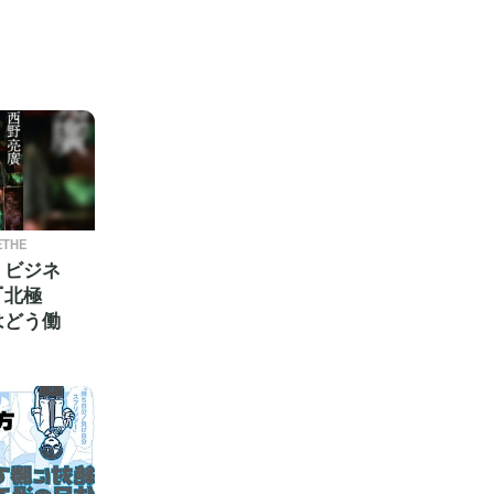
ETHE
】ビジネ
『北極
はどう働