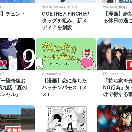
04日
PR FINCHI on GOETHE
2026年08月03日
が】チュン・
GOETHEとFINCHIが
【漫画】絶
タッグを組み、新メ
る休日の過
ディアを創設
31日
2026年08月05日
PR イエウール
ゴー怪奇組お
【漫画】恋に落ちた
「持ち家を
第九話「夏の
ハッチンパモス（メ
NG行為」知
ペシャル」
ス）
けで得する