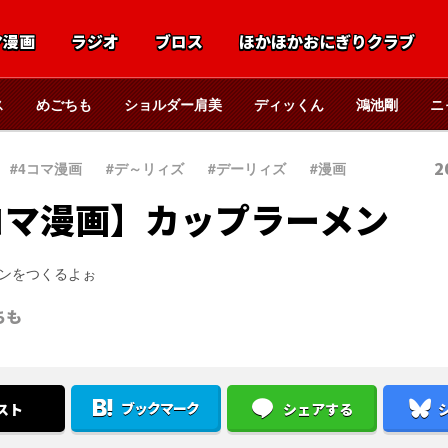
マ漫画
ラジオ
ブロス
ほかほかおにぎりクラブ
ス
めごちも
ショルダー肩美
ディッくん
鴻池剛
ニ
2
#4コマ漫画
、
#デ～リィズ
、
#デーリィズ
、
#漫画
コマ漫画】カップラーメン
ンをつくるよぉ
ちも
ブックマーク
スト
シェアする