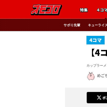
特集
４コ
サボり先輩
キューライ
4コマ
【4
カップラーメ
めご
ポ