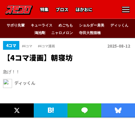
特集
ブロス
ほかおに
サボり先輩
キューライス
めごちも
ショルダー肩美
ディッくん
鴻池剛
ニャロメロン
寺田大熊猫楠
、
4コマ
2025-08-12
#4コマ
#4コマ漫画
【4コマ漫画】朝寝坊
急げ！！
ディッくん