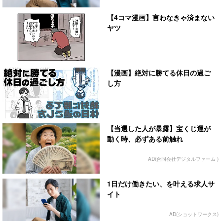
【4コマ漫画】言わなきゃ済まない
ヤツ
【漫画】絶対に勝てる休日の過ご
し方
【当選した人が暴露】宝くじ運が
動く時、必ずある前触れ
AD(合同会社デジタルファーム )
1日だけ働きたい、を叶える求人サ
イト
AD(ショットワークス)