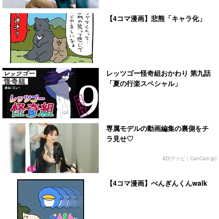
【4コマ漫画】悲熊「キャラ化」
レッツゴー怪奇組おかわり 第九話
「夏の行楽スペシャル」
専属モデルの動画編集の裏側をチ
ラ見せ♡
AD(アドビ｜CanCam.jp)
【4コマ漫画】ぺんぎんくんwalk