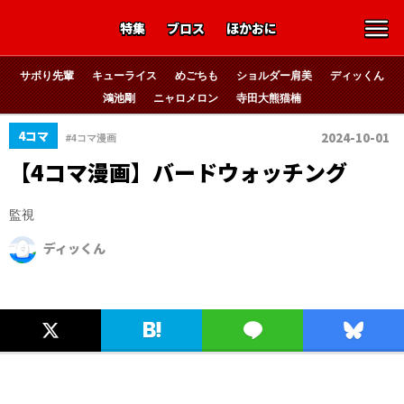
特集
ブロス
ほかおに
サボり先輩
キューライス
めごちも
ショルダー肩美
ディッくん
鴻池剛
ニャロメロン
寺田大熊猫楠
4コマ
2024-10-01
#4コマ漫画
【4コマ漫画】バードウォッチング
監視
ディッくん