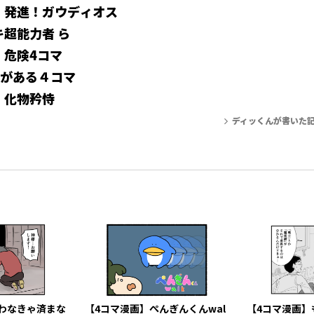
】発進！ガウディオス
キ超能力者 ら
】危険4コマ
トがある４コマ
】化物矜恃
ディッくんが書いた
わなきゃ済まな
【4コマ漫画】ぺんぎんくんwal
【4コマ漫画】