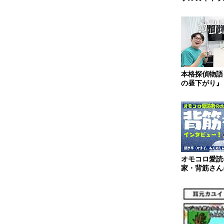
シーン
本格探偵物語
の昼下がり』
オモコロ愛読
家・背筋さん
ー！ 聞き手
のしん...