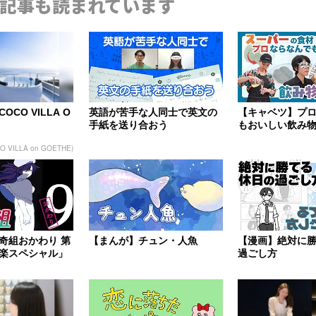
記事も読まれています
CO VILLA O
英語が苦手な人同士で英文の
【キャベツ】プ
手紙を送り合おう
もおいしい飲み
【くさや】
O VILLA on GOETHE)
奇組おかわり 第
【まんが】チュン・人魚
【漫画】絶対に
楽スペシャル」
過ごし方