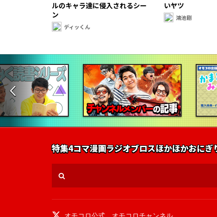
ルのキャラ達に侵入されるシー
いヤツ
ン
鴻池剛
ディッくん
特集
4コマ漫画
ラジオ
ブロス
ほかほかおにぎ
オモコロ公式
、
オモコロチャンネル