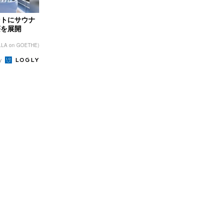
ントにサウナ
荘を展開
LLA on GOETHE)
by