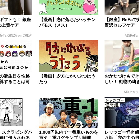
ギフトも！ 銀座
【漫画】恋に落ちたハッチン
【銀座】ReFa
aの上質ケア
パモス（メス）
贅沢セルフケア
ReFa GINZA on CREA)
AD(ReFa 
の誕生日を性格
【漫画】夕方にかいぶつはう
おかたづけもで
算することは可
たう
しい！ 動物の鳴
が盛りだくさん
AD(タカラ
ア ...
】スクラビングバ
1,000円以内で一番重いものを
レッツゴー怪奇組
達に侵入される
買え！重-1グランプリ開催
八話「穴の中の