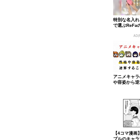
特別な名入れ
で選ぶReF
AD(
アニメキャラ
や容姿から逆
能なのか
【4コマ漫画
ブルのキャラ