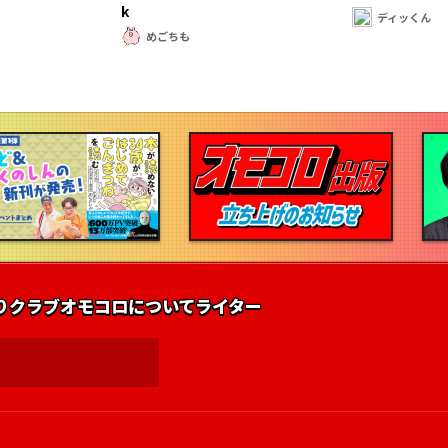
k
ディッくん
めごちも
りクラブ
オモコロについて
ライター