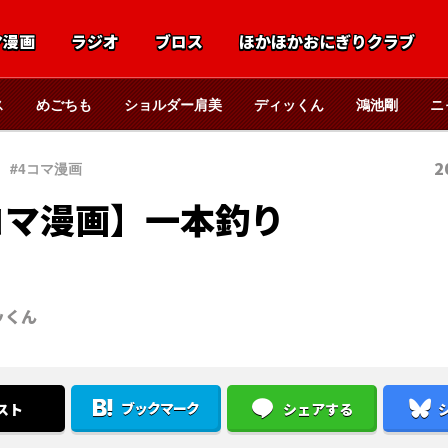
マ漫画
ラジオ
ブロス
ほかほかおにぎりクラブ
ス
めごちも
ショルダー肩美
ディッくん
鴻池剛
ニ
2
#4コマ漫画
コマ漫画】一本釣り
ッくん
ブックマーク
スト
シェアする