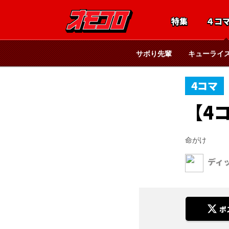
特集
４コ
サボり先輩
キューライ
4コマ
【4
命がけ
ディ
ポ