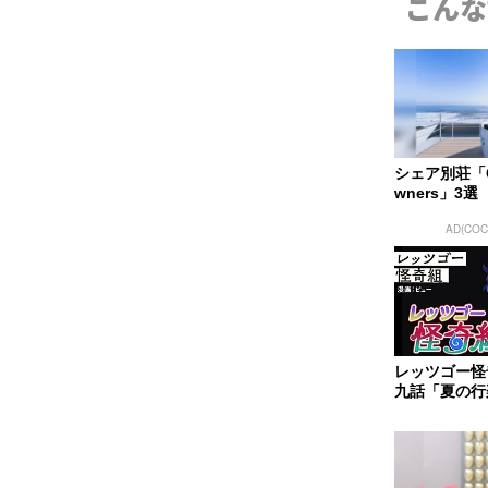
こんな
シェア別荘「CO
wners」3選
AD(COC
レッツゴー怪
九話「夏の行