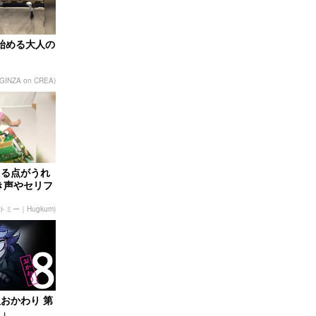
で始める大人の
GINZA on CREA)
きる点がうれ
き声やセリフ
の「アニ
トミー｜Hugkum)
おかわり 第
男」