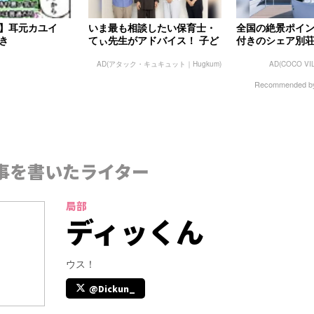
画】耳元カユイ
いま最も相談したい保育士・
全国の絶景ポイ
き
てぃ先生がアドバイス！ 子ど
付きのシェア別
もの“おてつだい”に、どん...
AD(アタック・キュキュット｜Hugkum)
AD(COCO VI
Recommended 
事を書いたライター
局部
ディッくん
ウス！
@Dickun_