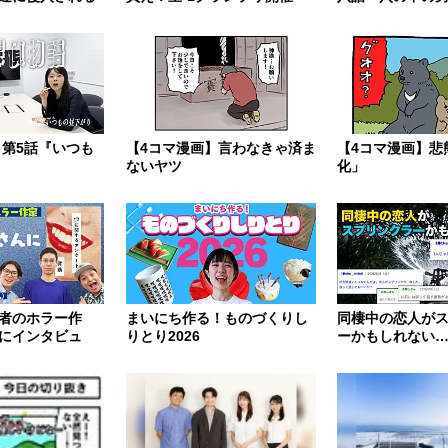
 第5話『いつも
【4コマ漫画】言わなきゃ済ま
【4コマ漫画】悲
ないヤツ
化」
者のホラー作
まいにち作る！ものづくりし
同棲中の恋人が
にインタビュ
りとり2026
ーかもしれない
（かまど、みく