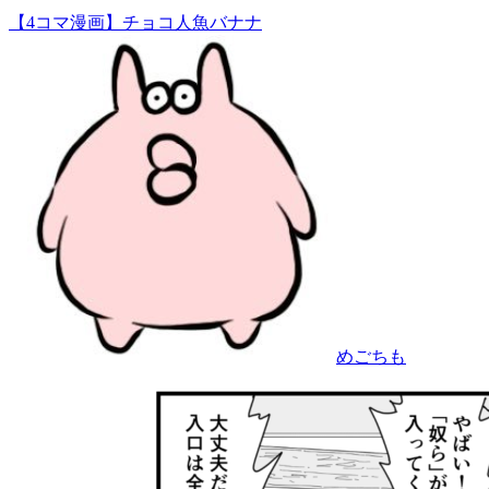
【4コマ漫画】チョコ人魚バナナ
めごちも