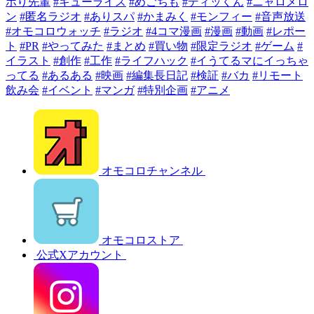
ボり先輩
#キューライス
#めごちも
#ディッくん
#ニャロメロ
ン
#匿名ラジオ
#ありスパ
#かまみく
#モンフィー
#音声放送
#オモコロウォッチ
#ラジオ
#4コマ漫画
#漫画
#動画
#レポー
ト
#PR
#やってみた
#まとめ
#買い物
#限定ラジオ
#ゲーム
#
イラスト
#創作
#工作
#ライフハック
#イうてるマにイっちゃ
ってる
#あるある
#映画
#編集長日記
#検証
#バカ
#リモート
飲み会
#イベント
#マンガ
#特別企画
#アニメ
オモコロチャンネル
オモコロストア
公式Xアカウント