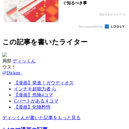
ぐ知るべき事
AD(マネかつライフ)
Recommended by
この記事を書いたライター
局部
ディッくん
ウス！
@Dickun_
【漫画】発進！ガウディオス
インチキ超能力者 ら
【漫画】危険4コマ
Cパートがある４コマ
【漫画】化物矜恃
ディッくんが書いた記事をもっと見る