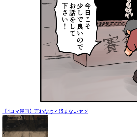
【4コマ漫画】言わなきゃ済まないヤツ