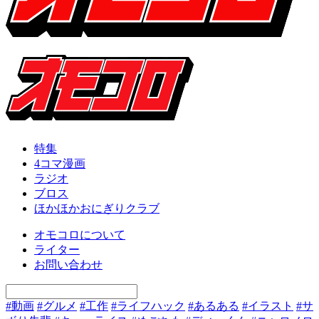
特集
4コマ漫画
ラジオ
ブロス
ほかほかおにぎりクラブ
オモコロについて
ライター
お問い合わせ
#動画
#グルメ
#工作
#ライフハック
#あるある
#イラスト
#サ