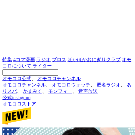
特集
4コマ漫画
ラジオ
ブロス
ほかほかおにぎりクラブ
オモ
コロについて
ライター
オモコロ公式
、
オモコロチャンネル
オモコロチャンネル
、
オモコロウォッチ
、
匿名ラジオ
、
あ
りスパ
、
かまみく
、
モンフィー
、
音声放送
公式instagram
オモコロストア