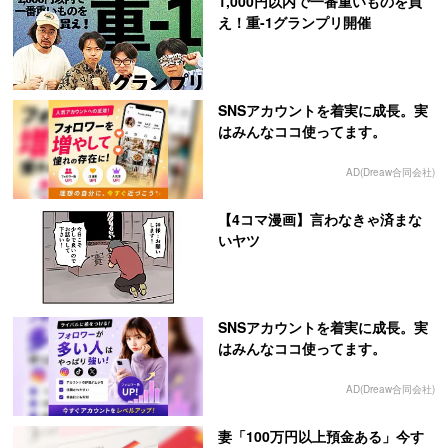
1,000円以内で一番重いものを買
え！重-1グランプリ開催
SNSアカウントを着実に成長。実
はみんなココ使ってます。
AD(Dreaw合同会社)
【4コマ漫画】言わなきゃ済まな
いヤツ
SNSアカウントを着実に成長。実
はみんなココ使ってます。
AD(Dreaw合同会社)
妻「100万円以上預金ある」今す