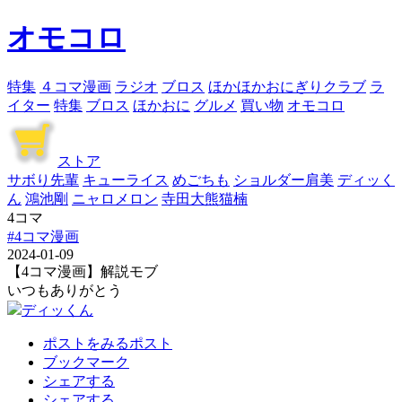
オモコロ
特集
４コマ漫画
ラジオ
ブロス
ほかほかおにぎりクラブ
ラ
イター
特集
ブロス
ほかおに
グルメ
買い物
オモコロ
ストア
サボり先輩
キューライス
めごちも
ショルダー肩美
ディッく
ん
鴻池剛
ニャロメロン
寺田大熊猫楠
4コマ
#4コマ漫画
2024-01-09
【4コマ漫画】解説モブ
いつもありがとう
ディッくん
ポストをみる
ポスト
ブックマーク
シェアする
シェアする