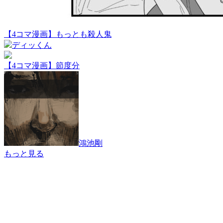
【4コマ漫画】もっとも殺人鬼
ディッくん
【4コマ漫画】節度分
鴻池剛
もっと見る