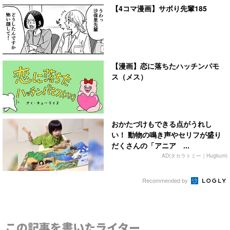
【4コマ漫画】サボり先輩185
【漫画】恋に落ちたハッチンパモ
ス（メス）
おかたづけもできる点がうれし
い！ 動物の鳴き声やセリフが盛り
だくさんの「アニア ...
AD(タカラトミー｜Hugkum)
Recommended by
この記事を書いたライター