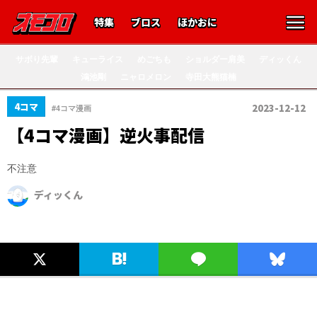
特集
ブロス
ほかおに
サボり先輩
キューライス
めごちも
ショルダー肩美
ディッくん
鴻池剛
ニャロメロン
寺田大熊猫楠
4コマ
2023-12-12
#4コマ漫画
【4コマ漫画】逆火事配信
不注意
ディッくん