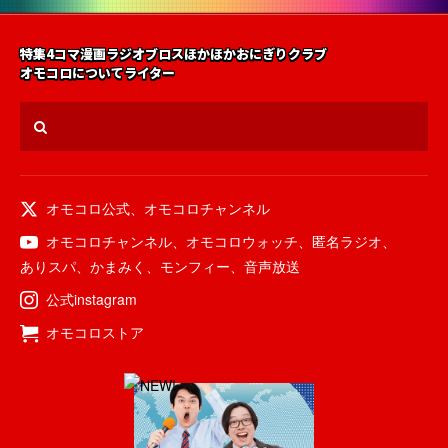
特集
4コマ漫画
ラジオ
ブロス
ほかほかおにぎりクラブ
オモコロについて
ライター
オモコロ公式
、
オモコロチャンネル
オモコロチャンネル
、
オモコロウォッチ
、
匿名ラジオ
、
ありスパ
、
かまみく
、
モンフィー
、
音声放送
公式instagram
オモコロストア