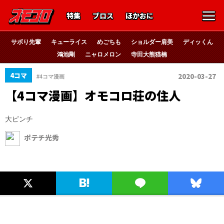
特集
ブロス
ほかおに
サボり先輩
キューライス
めごちも
ショルダー肩美
ディッくん
鴻池剛
ニャロメロン
寺田大熊猫楠
4コマ
2020-03-27
#4コマ漫画
【4コマ漫画】オモコロ荘の住人
大ピンチ
ポテチ光秀