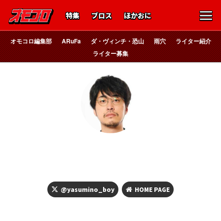
特集
ブロス
ほかおに
オモコロ編集部
ARuFa
ダ・ヴィンチ・恐山
雨穴
ライター紹介
ライター募集
宇宙のステルヴィア
ヤスミノ
@yasumino_boy
HOME PAGE
セラピストから「しっかりしている」と褒められるぐらい、し