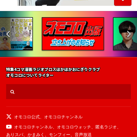
特集
4コマ漫画
ラジオ
ブロス
ほかほかおにぎりクラブ
オモコロについて
ライター
オモコロ公式
、
オモコロチャンネル
オモコロチャンネル
、
オモコロウォッチ
、
匿名ラジオ
、
ありスパ
、
かまみく
、
モンフィー
、
音声放送