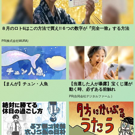
８月のロト6はこの方法で買え!!６つの数字が『完全一致』する方法
PR(株式会社MURA)
【まんが】チュン・人魚
【当選した人が暴露】宝くじ運が
動く時、必ずある前触れ
PR(合同会社デジタルファーム )