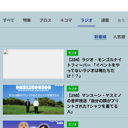
っかりしてます。
すべて
特集
ブロス
４コマ
ラジオ
連載
お知
新着順
人気順
ラジオ
【284】ラジオ・モンゴルナイ
トフィーバー 「イベントをや
ってないラジオは俺たちだ
け！？」
ラジオ
【298】マンスーン・ヤスミノ
の音声放送「自分の顔がプリ
ントされたTシャツを着てる
人」
ラジオ