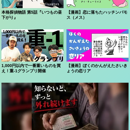
本格探偵物語 第5話『いつもの昼
【漫画】恋に落ちたハッチンパモ
下がり』
ス（メス）
1,000円以内で一番重いものを買
【漫画】ぼくのかんがえたさいき
え！重-1グランプリ開催
ょうの恋リア