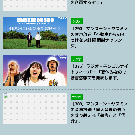
を企画するぞ！」
ラジオ
【290】マンスーン・ヤスミノ
の音声放送「不動産からのそ
っけない封筒 開封チャレン
ジ」
ラジオ
【275】ラジオ・モンゴルナイ
トフィーバー 「夏休みなので
読書感想文を発表します」
ラジオ
【289】マンスーン・ヤスミノ
の音声放送「同人音声の弱点
を乗り越える『報告』と『代
弁』」