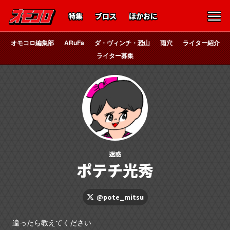
特集
ブロス
ほかおに
オモコロ編集部
ARuFa
ダ・ヴィンチ・恐山
雨穴
ライター紹介
ライター募集
迷惑
ポテチ光秀
@pote_mitsu
違ったら教えてください