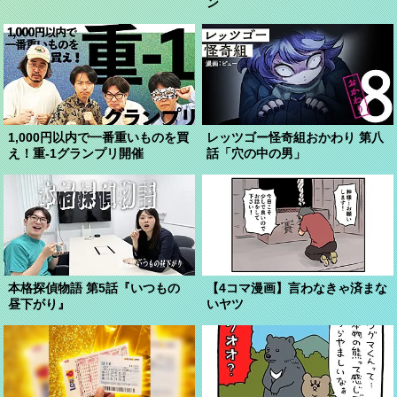
ン
1,000円以内で一番重いものを買
レッツゴー怪奇組おかわり 第八
え！重-1グランプリ開催
話「穴の中の男」
本格探偵物語 第5話『いつもの
【4コマ漫画】言わなきゃ済まな
昼下がり』
いヤツ