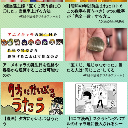
3億当選主婦「宝くじ買う前に〇
【昭和43年以前生まれはロト６
〇した」当選率上げる方法
この数字を買うべき】6つの数字
が「完全一致」する方...
AD(合同会社デジタルファーム )
AD(株式会社MURA)
アニメキャラの誕生日を性格や
「宝くじ、運じゃなかった」当
容姿から逆算することは可能な
たる人は“同じこと”してる
のか
AD(合同会社デジタルファーム )
【漫画】夕方にかいぶつはうた
【4コマ漫画】スクラビングバブ
う
ルのキャラ達に侵入されるシー