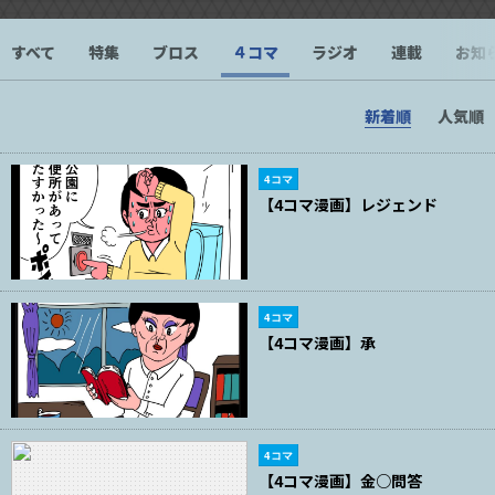
すべて
特集
ブロス
４コマ
ラジオ
連載
お知
新着順
人気順
4コマ
【4コマ漫画】レジェンド
4コマ
【4コマ漫画】承
4コマ
【4コマ漫画】金○問答