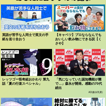
英語が苦手な人同士で英文の手
【キャベツ】プロならなんでも
紙を送り合おう
おいしい飲み物にできる説【く
さや】
レッツゴー怪奇組おかわり 第九
「気になっていた認知機能が菌
話「夏の行楽スペシャル」
で…」森永が開発。感動の70代
続出
AD(森永乳業)