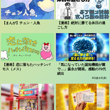
【まんが】チュン・人魚
【漫画】絶対に勝てる休日の過
ごし方
【漫画】恋に落ちたハッチンパ
「気になっていた認知機能が菌
モス（メス）
で…」森永が開発。感動の70代
続出
AD(森永乳業)