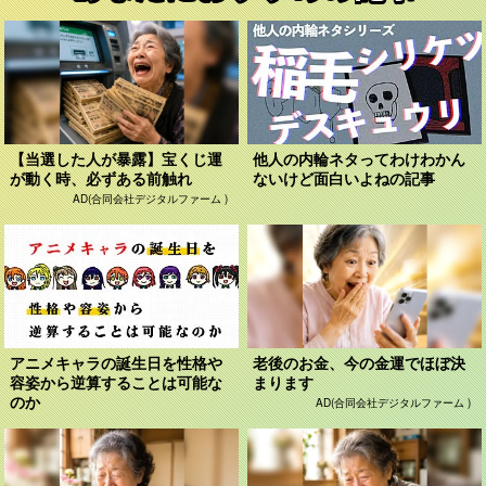
【当選した人が暴露】宝くじ運
他人の内輪ネタってわけわかん
が動く時、必ずある前触れ
ないけど面白いよねの記事
AD(合同会社デジタルファーム )
アニメキャラの誕生日を性格や
老後のお金、今の金運でほぼ決
容姿から逆算することは可能な
まります
のか
AD(合同会社デジタルファーム )