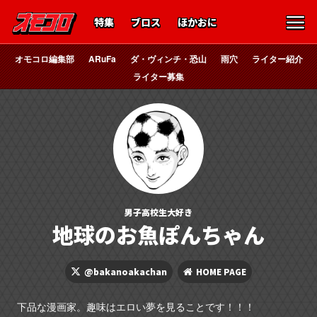
特集
ブロス
ほかおに
オモコロ編集部
ARuFa
ダ・ヴィンチ・恐山
雨穴
ライター紹介
ライター募集
男子高校生大好き
地球のお魚ぽんちゃん
@bakanoakachan
HOME PAGE
下品な漫画家。趣味はエロい夢を見ることです！！！