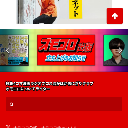
特集
4コマ漫画
ラジオ
ブロス
ほかほかおにぎりクラブ
オモコロについて
ライター
オモコロ公式
、
オモコロチャンネル