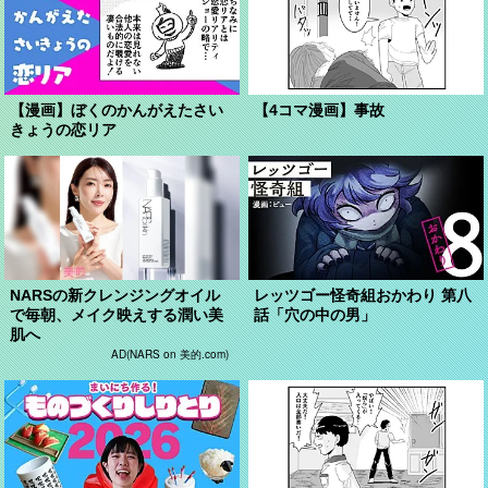
【漫画】ぼくのかんがえたさい
【4コマ漫画】事故
きょうの恋リア
NARSの新クレンジングオイル
レッツゴー怪奇組おかわり 第八
で毎朝、メイク映えする潤い美
話「穴の中の男」
肌へ
AD(NARS on 美的.com)