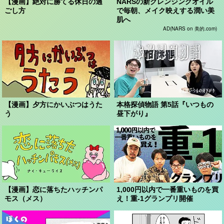
【漫画】絶対に勝てる休日の過
NARSの新クレンジングオイル
ごし方
で毎朝、メイク映えする潤い美
肌へ
AD(NARS on 美的.com)
【漫画】夕方にかいぶつはうた
本格探偵物語 第5話『いつもの
う
昼下がり』
【漫画】恋に落ちたハッチンパ
1,000円以内で一番重いものを買
モス（メス）
え！重-1グランプリ開催