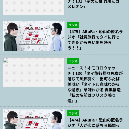
チ！131「学大に蟹 品川にカ
メレオン」
ラジオ
【475】ARuFa・恐山の匿名ラ
ジオ「社員旅行でタイに行っ
てきたから思い出を語ろ
う！！」
ラジオ
ニュース！オモコロウォッ
チ！130「タイ旅行帰り免疫が
落ちて風邪引く…出町ふたば
美味い『タイトル意味わから
な過ぎ』意味わかる 喪黒福造
『私の名前はフリスク鳴り
造』」
ラジオ
【474】ARuFa・恐山の匿名ラ
ジオ「人が恋に落ちる瞬間っ