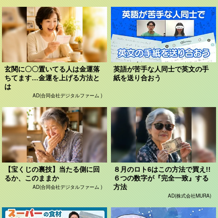
玄関に〇〇置いてる人は金運落
英語が苦手な人同士で英文の手
ちてます…金運を上げる方法と
紙を送り合おう
は
AD(合同会社デジタルファーム )
【宝くじの裏技】当たる側に回
８月のロト6はこの方法で買え!!
るか、このままか
６つの数字が『完全一致』する
方法
AD(合同会社デジタルファーム )
AD(株式会社MURA)