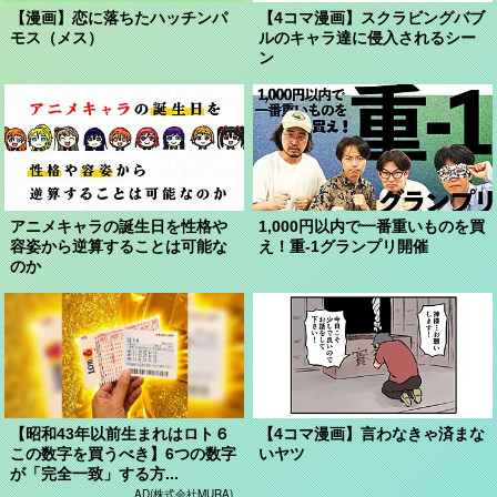
【漫画】恋に落ちたハッチンパ
【4コマ漫画】スクラビングバブ
モス（メス）
ルのキャラ達に侵入されるシー
ン
アニメキャラの誕生日を性格や
1,000円以内で一番重いものを買
容姿から逆算することは可能な
え！重-1グランプリ開催
のか
【昭和43年以前生まれはロト６
【4コマ漫画】言わなきゃ済まな
この数字を買うべき】6つの数字
いヤツ
が「完全一致」する方...
AD(株式会社MURA)