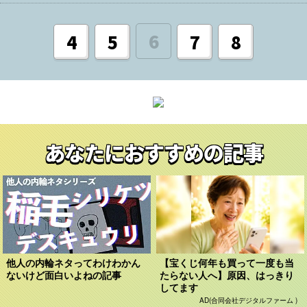
6
4
5
7
8
あなたにおすすめの記事
他人の内輪ネタってわけわかん
【宝くじ何年も買って一度も当
ないけど面白いよねの記事
たらない人へ】原因、はっきり
してます
AD(合同会社デジタルファーム )