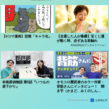
【4コマ漫画】悲熊「キャラ化」
【当選した人が暴露】宝くじ運
が動く時、必ずある前触れ
AD(合同会社デジタルファーム )
本格探偵物語 第5話『いつもの
オモコロ愛読者のホラー作家・
昼下がり』
背筋さんにインタビュー！ 聞
き手（かまど、みくのしん...
Recommended by