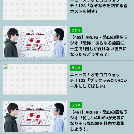
チ！124「なぞなぞを制する者
ホストを制す」
ラジオ
【468】ARuFa・恐山の匿名ラ
ジオ「恐怖！あらゆる施設に
一生で1回しか行けない世界に
なったらどうする？」
ラジオ
ニュース！オモコロウォッ
チ！123「プリクラみたいにシ
ールにしてほしい」
ラジオ
【467】ARuFa・恐山の匿名ラ
ジオ「忙しいARuFaが元気に
なりそうな話題を社内で募集
しよう！」