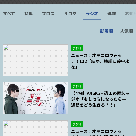
すべて
特集
ブロス
４コマ
ラジオ
連載
お知
新着順
人気順
ラジオ
ニュース！オモコロウォッ
チ！132「結局、横綱に夢中よ
な」
ラジオ
【476】ARuFa・恐山の匿名ラ
ジオ「もしセミになったら一
週間をどう生きる？！」
ラジオ
ニュース！オモコロウォッ