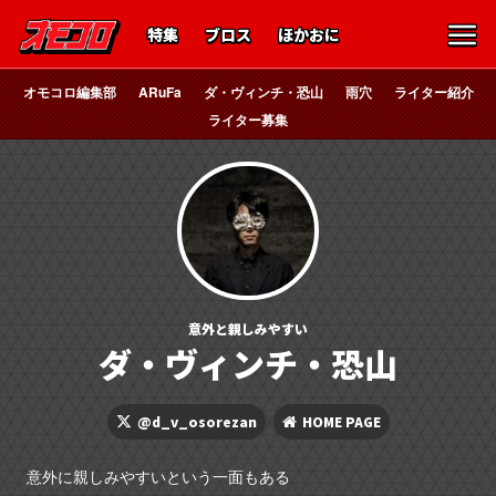
特集
ブロス
ほかおに
オモコロ編集部
ARuFa
ダ・ヴィンチ・恐山
雨穴
ライター紹介
ライター募集
意外と親しみやすい
ダ・ヴィンチ・恐山
@d_v_osorezan
HOME PAGE
意外に親しみやすいという一面もある