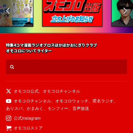
特集
4コマ漫画
ラジオ
ブロス
ほかほかおにぎりクラブ
オモコロについて
ライター
オモコロ公式
、
オモコロチャンネル
オモコロチャンネル
、
オモコロウォッチ
、
匿名ラジオ
、
ありスパ
、
かまみく
、
モンフィー
、
音声放送
公式instagram
オモコロストア