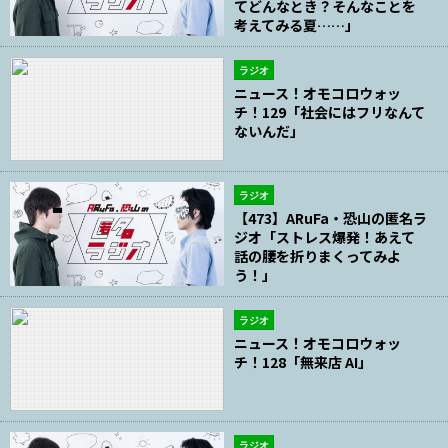
てどんなとき？そんなことを
考えてみる夏……」
ラジオ
ニュース！オモコロウォッ
チ！129「社会にはフリなんて
ないんだ」
ラジオ
【473】ARuFa・恐山の匿名ラ
ジオ「ストレス爆発！あえて
話の腰を折りまくってみよ
う！」
ラジオ
ニュース！オモコロウォッ
チ！128「無来店 AI」
ラジオ