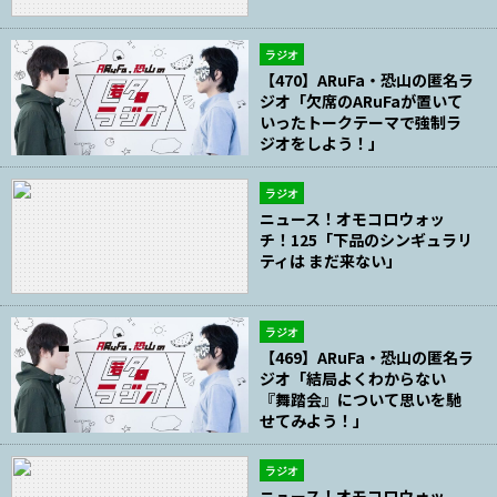
ラジオ
【470】ARuFa・恐山の匿名ラ
ジオ「欠席のARuFaが置いて
いったトークテーマで強制ラ
ジオをしよう！」
ラジオ
ニュース！オモコロウォッ
チ！125「下品のシンギュラリ
ティは まだ来ない」
ラジオ
【469】ARuFa・恐山の匿名ラ
ジオ「結局よくわからない
『舞踏会』について思いを馳
せてみよう！」
ラジオ
ニュース！オモコロウォッ