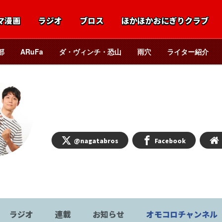
マ漫画
ラジオ
ブロス
ほかほかおにぎりクラブ
部
ARuFa
ダ・ヴィンチ・恐山
雨穴
ライター紹介
憤怒
永田
@nagatabros
Facebook
ラジオ
連載
お知らせ
オモコロチャンネル