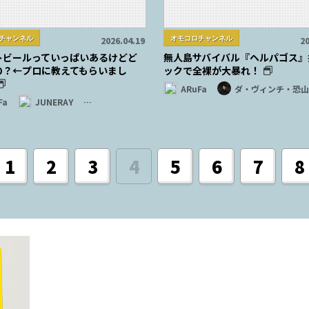
チャンネル
オモコロチャンネル
2026.04.19
20
トビールっていっぱいあるけどど
無人島サバイバル『ヘルパゴス』
の？←プロに教えてもらいまし
ックで全裸が大暴れ！
ARuFa
ダ・ヴィンチ・恐山
Fa
JUNERAY
…
1
2
3
4
5
6
7
8