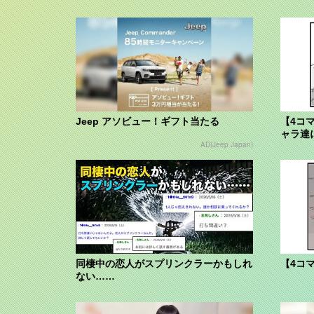
Jeep アソビュー！ギフト当たる
【4コ
ャラ達
AD(Jeep Japan)
同棲中の恋人がスプリンクラーかもしれ
【4コ
ない……