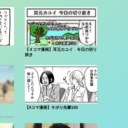
【４コマ漫画】耳元カユイ 今日の切り
抜き
！
【4コマ漫画】サボり先輩185
eep Japan)