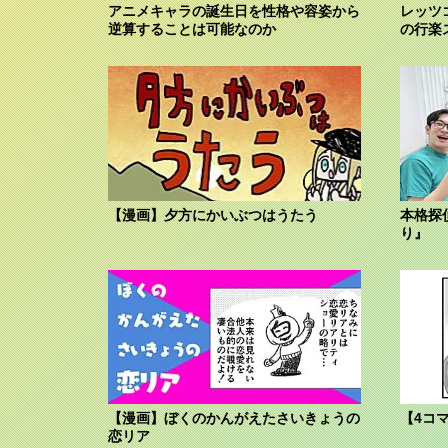
アニメキャラの誕生日を性格や容姿から
レッツ
逆算することは可能なのか
の行楽
【漫画】夕方にかいぶつはうたう
本格探
り』
【漫画】ぼくのかんがえたさいきょうの
【4コ
恋リア