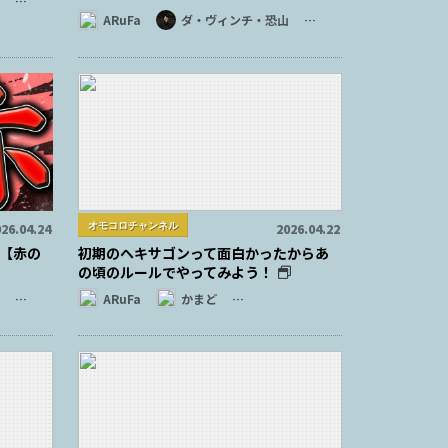
…
ARuFa
ダ・ヴィンチ・恐山
…
オモコロチャンネル
26.04.24
2026.04.22
【赤の
初期のヘキサゴンって面白かったからあ
の頃のルールでやってみよう！
…
ARuFa
かまど
…