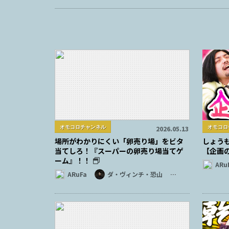
オモコロチャンネル
オモコロ
2026.05.13
場所がわかりにくい「卵売り場」をビタ
しょう
当てしろ！『スーパーの卵売り場当てゲ
【企画
ーム』！！
ARu
ARuFa
ダ・ヴィンチ・恐山
…