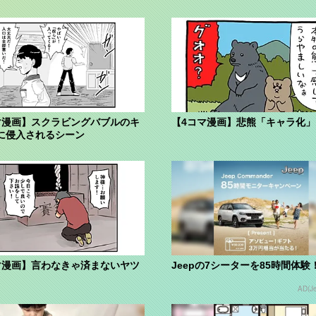
マ漫画】スクラビングバブルのキ
【4コマ漫画】悲熊「キャラ化」
に侵入されるシーン
マ漫画】言わなきゃ済まないヤツ
Jeepの7シーターを85時間体験
AD(J