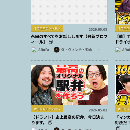
オモコロチャンネル
オモコロ
2026.05.08
永田のすべてをお話しします【最新プロフ
【乾】
ィール】
ドライ
ARuFa
ダ・ヴィンチ・恐山
…
ARu
オモコロチャンネル
オモコロ
2026.05.02
【ドラフト】史上最高の駅弁、今日決ま
「マン
ります。
対決だ