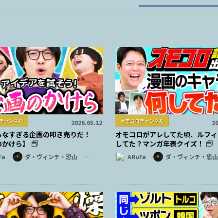
チャンネル
オモコロチャンネル
2026.05.12
20
もなすぎる企画の叩き売りだ！
オモコロがアレしてた頃、ルフィ
のかけら】
してた？マンガ年表クイズ！
Fa
ダ・ヴィンチ・恐山
…
ARuFa
ダ・ヴィンチ・恐山