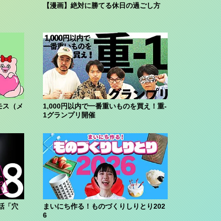
【漫画】絶対に勝てる休日の過ごし方
モス（メ
1,000円以内で一番重いものを買え！重-
1グランプリ開催
話「穴
まいにち作る！ものづくりしりとり202
6