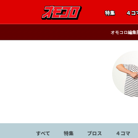
特集
４コ
オモコロ編集
ﾋﾟｯﾋﾟﾓﾝｹﾞ
すべて
特集
ブロス
４コマ