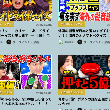
チャンネル
オモコロチャンネル
2026.05.06
20
カリッ……カリッ……あ、ドライ
外国の擬音が日本と違いすぎてお
ボーイズと申します……【燥】
い！！海外のオノマトペクイズ！
Fa
ダ・ヴィンチ・恐山
…
ARuFa
ダ・ヴィンチ・恐山
チャンネル
オモコロチャンネル
2026.05.01
20
ガのあるある」を100個出し合って
今さら5億年ボタンの話を正面か
！！あるある100バトル！！！！
よう