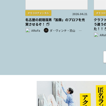
オモコロチャンネル
オモコロ
2026.04.21
名古屋の屁理屈男「加藤」のプロフを充
クラフ
実させるぞ！
う違う
た！！
ARuFa
ダ・ヴィンチ・恐山
…
ARu