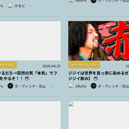
ARuFa
ダ・ヴィンチ・恐山
Fa
かまど
…
チャンネル
オモコロチャンネル
2026.04.25
20
けるだろ→突然の死「本気」でフ
ジジイは世界を真っ赤に染めるぜ
7をやるぞ！！
ジジイ飲み】
Fa
ダ・ヴィンチ・恐山
…
ARuFa
ダ・ヴィンチ・恐山