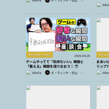
ARuFa
ダ・ヴィンチ・恐山
…
ARu
オモコロチャンネル
オモコロ
2026.04.26
ゲームやってて「気持ちいい」瞬間と
まあい
「萎える」瞬間を語り合おう！
リップ
ARuFa
ダ・ヴィンチ・恐山
…
ARu