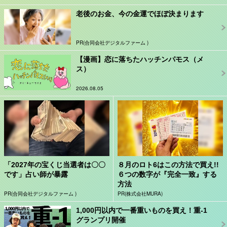
老後のお金、今の金運でほぼ決まります
PR(合同会社デジタルファーム )
【漫画】恋に落ちたハッチンパモス（メ
ス）
2026.08.05
「2027年の宝くじ当選者は〇〇
８月のロト6はこの方法で買え!!
です」占い師が暴露
６つの数字が『完全一致』する
方法
PR(合同会社デジタルファーム )
PR(株式会社MURA)
1,000円以内で一番重いものを買え！重-1
グランプリ開催