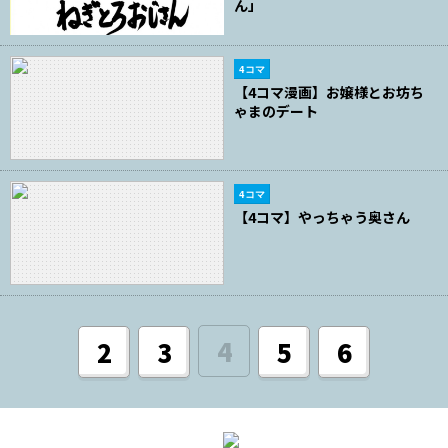
ん」
4コマ
【4コマ漫画】お嬢様とお坊ち
ゃまのデート
4コマ
【4コマ】やっちゃう奥さん
4
2
3
5
6