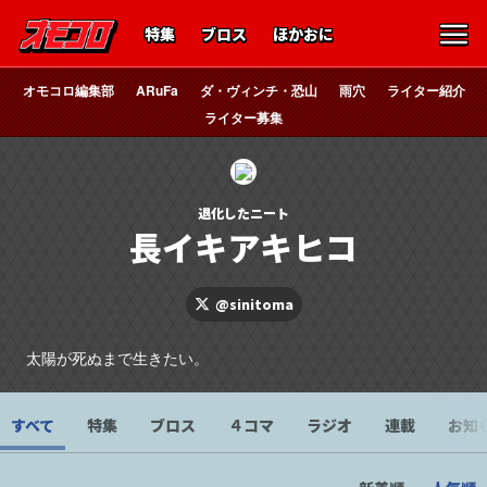
特集
ブロス
ほかおに
オモコロ編集部
ARuFa
ダ・ヴィンチ・恐山
雨穴
ライター紹介
ライター募集
退化したニート
長イキアキヒコ
@sinitoma
太陽が死ぬまで生きたい。
すべて
特集
ブロス
４コマ
ラジオ
連載
お知