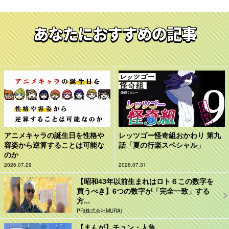
あなたにおすすめの記事
アニメキャラの誕生日を性格や
レッツゴー怪奇組おかわり 第九
容姿から逆算することは可能な
話「夏の行楽スペシャル」
のか
2026.07.29
2026.07.31
【昭和43年以前生まれはロト６この数字を
買うべき】6つの数字が「完全一致」する
方...
PR(株式会社MURA)
【まんが】チュン・人魚