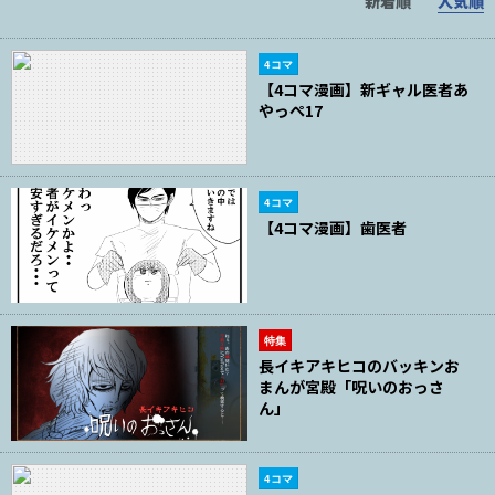
新着順
人気順
4コマ
【4コマ漫画】新ギャル医者あ
やっぺ17
4コマ
【4コマ漫画】歯医者
特集
長イキアキヒコのバッキンお
まんが宮殿「呪いのおっさ
ん」
4コマ