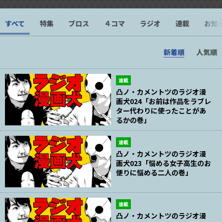
すべて
特集
ブロス
４コマ
ラジオ
連載
お知
新着順
人気順
連載
凸ノ・カメントツのラジオ漫
画犬024「お前は作品をラブレ
ター代わりに使ったことがあ
るかの巻」
連載
凸ノ・カメントツのラジオ漫
画犬023「悩める女子高生のお
便りに悩める二人の巻」
連載
凸ノ・カメントツのラジオ漫