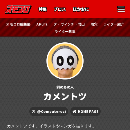
特集
ブロス
ほかおに
オモコロ編集部
ARuFa
ダ・ヴィンチ・恐山
雨穴
ライター紹介
ライター募集
例のあの人
カメントツ
@Computerozi
HOME PAGE
カメントツです。イラストやマンガを描きます。