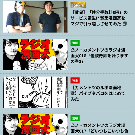
記事広告
【賃貸】「仲介手数料0円」の
サービス誕生!? 貧乏漫画家を
マジで引っ越しさせてみた
連載
凸ノ・カメントツのラジオ漫
画犬018「怪談奇談を語ります
の巻3」
特集
【カメントツのルポ漫画地
獄】パイプタバコをはじめて
みた
連載
凸ノ・カメントツのラジオ漫
画犬017「どいつもこいつも色