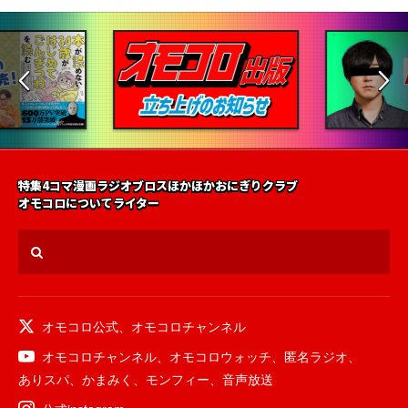
特集
4コマ漫画
ラジオ
ブロス
ほかほかおにぎりクラブ
オモコロについて
ライター
オモコロ公式
、
オモコロチャンネル
オモコロチャンネル
、
オモコロウォッチ
、
匿名ラジオ
、
ありスパ
、
かまみく
、
モンフィー
、
音声放送