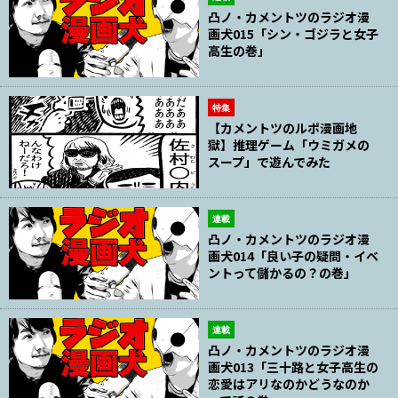
凸ノ・カメントツのラジオ漫
画犬015「シン・ゴジラと女子
高生の巻」
特集
【カメントツのルポ漫画地
獄】推理ゲーム「ウミガメの
スープ」で遊んでみた
連載
凸ノ・カメントツのラジオ漫
画犬014「良い子の疑問・イベ
ントって儲かるの？の巻」
連載
凸ノ・カメントツのラジオ漫
画犬013「三十路と女子高生の
恋愛はアリなのかどうなのか