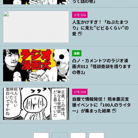
って話の巻」
ジモコロ
人生かけすぎ！「ねぷたまつ
り」に見た"ビビるくらい"の
愛
連載
凸ノ・カメントツのラジオ漫
画犬012「怪談奇談を語ります
の巻2」
ジモコロ
自腹で情報発信！ 熊本震災支
援イベントに「100人のライタ
ー」が集まった結果