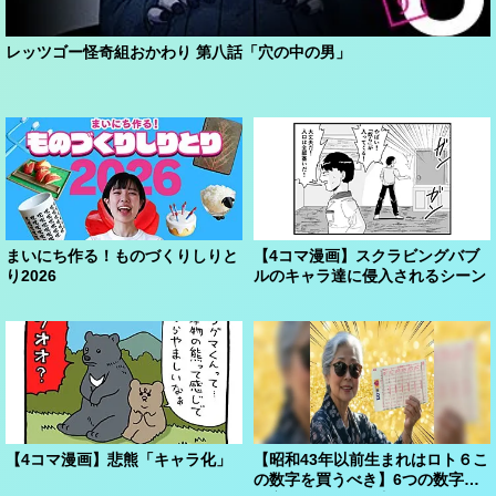
レッツゴー怪奇組おかわり 第八話「穴の中の男」
まいにち作る！ものづくりしりと
【4コマ漫画】スクラビングバブ
り2026
ルのキャラ達に侵入されるシーン
【4コマ漫画】悲熊「キャラ化」
【昭和43年以前生まれはロト６こ
の数字を買うべき】6つの数字が