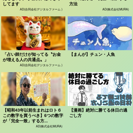
してます
方法
AD(合同会社デジタルファーム )
AD(株式会社MURA)
「占い師だけが知ってる〝お金
【まんが】チュン・人魚
が増える人の共通点〟」
AD(合同会社デジタルファーム )
【昭和43年以前生まれはロト６
【漫画】絶対に勝てる休日の過
この数字を買うべき】6つの数字
ごし方
が「完全一致」する方...
AD(株式会社MURA)