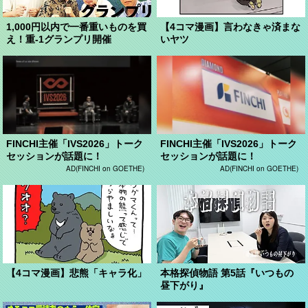
1,000円以内で一番重いものを買
【4コマ漫画】言わなきゃ済まな
え！重-1グランプリ開催
いヤツ
FINCHI主催「IVS2026」トーク
FINCHI主催「IVS2026」トーク
セッションが話題に！
セッションが話題に！
AD(FINCHI on GOETHE)
AD(FINCHI on GOETHE)
【4コマ漫画】悲熊「キャラ化」
本格探偵物語 第5話『いつもの
昼下がり』