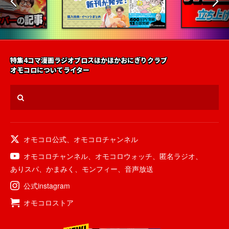
特集
4コマ漫画
ラジオ
ブロス
ほかほかおにぎりクラブ
オモコロについて
ライター
オモコロ公式
、
オモコロチャンネル
オモコロチャンネル
、
オモコロウォッチ
、
匿名ラジオ
、
ありスパ
、
かまみく
、
モンフィー
、
音声放送
公式instagram
オモコロストア