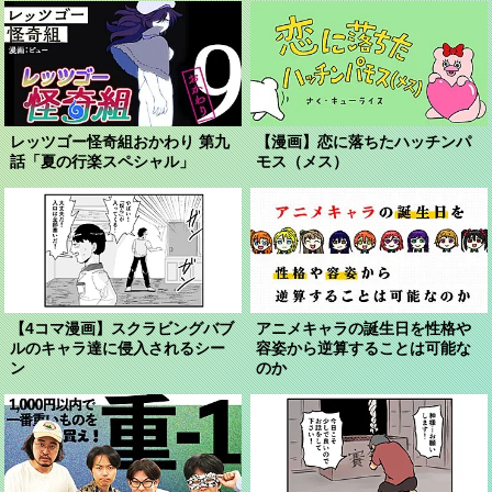
レッツゴー怪奇組おかわり 第九
【漫画】恋に落ちたハッチンパ
話「夏の行楽スペシャル」
モス（メス）
【4コマ漫画】スクラビングバブ
アニメキャラの誕生日を性格や
ルのキャラ達に侵入されるシー
容姿から逆算することは可能な
ン
のか