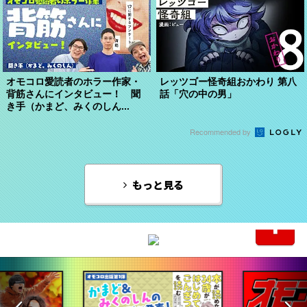
オモコロ愛読者のホラー作家・
レッツゴー怪奇組おかわり 第八
背筋さんにインタビュー！ 聞
話「穴の中の男」
き手（かまど、みくのしん...
Recommended by
もっと見る