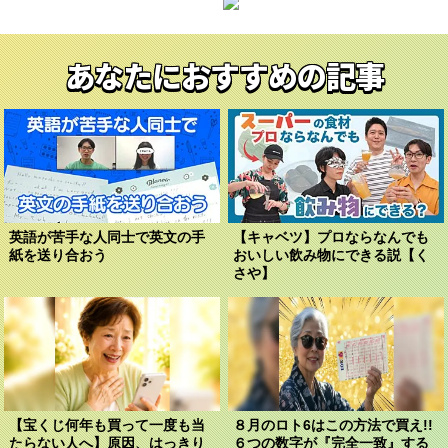
あなたにおすすめの記事
英語が苦手な人同士で英文の手
【キャベツ】プロならなんでも
紙を送り合おう
おいしい飲み物にできる説【く
さや】
【宝くじ何年も買って一度も当
８月のロト6はこの方法で買え!!
たらない人へ】原因、はっきり
６つの数字が『完全一致』する