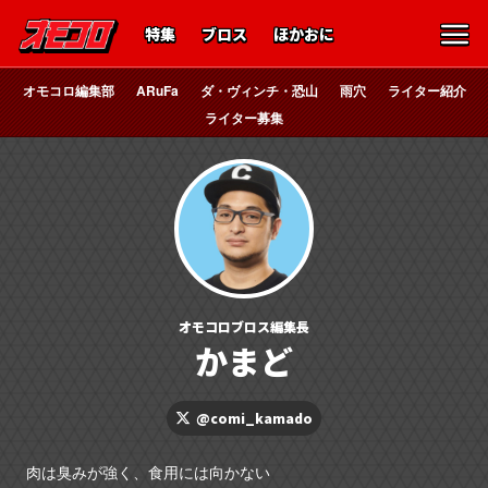
特集
ブロス
ほかおに
オモコロ編集部
ARuFa
ダ・ヴィンチ・恐山
雨穴
ライター紹介
ライター募集
オモコロブロス編集長
かまど
@comi_kamado
肉は臭みが強く、食用には向かない